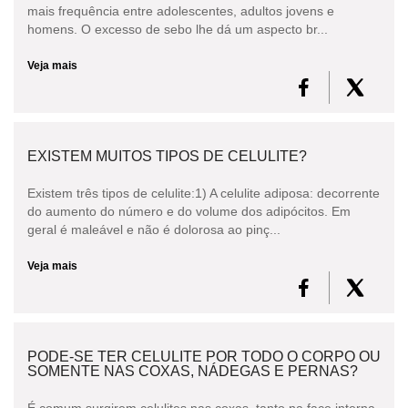
mais frequência entre adolescentes, adultos jovens e
homens. O excesso de sebo lhe dá um aspecto br...
Veja mais
EXISTEM MUITOS TIPOS DE CELULITE?
Existem três tipos de celulite:1) A celulite adiposa: decorrente
do aumento do número e do volume dos adipócitos. Em
geral é maleável e não é dolorosa ao pinç...
Veja mais
PODE-SE TER CELULITE POR TODO O CORPO OU
SOMENTE NAS COXAS, NÁDEGAS E PERNAS?
É comum surgirem celulites nas coxas, tanto na face interna,