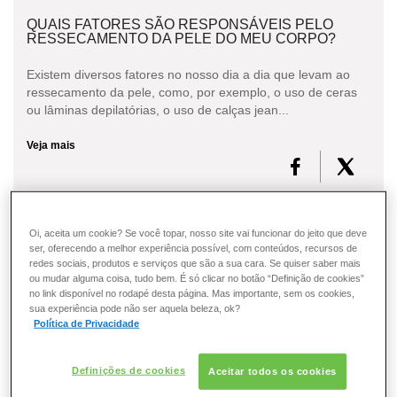
QUAIS FATORES SÃO RESPONSÁVEIS PELO
RESSECAMENTO DA PELE DO MEU CORPO?
Existem diversos fatores no nosso dia a dia que levam ao
ressecamento da pele, como, por exemplo, o uso de ceras
ou lâminas depilatórias, o uso de calças jean...
Veja mais
OS HOMENS PODEM UTILIZAR CREMES
Oi, aceita um cookie? Se você topar, nosso site vai funcionar do jeito que deve
REDUTORES?
ser, oferecendo a melhor experiência possível, com conteúdos, recursos de
redes sociais, produtos e serviços que são a sua cara. Se quiser saber mais
ou mudar alguma coisa, tudo bem. É só clicar no botão “Definição de cookies”
Os homens não são afetados pela celulite, mas têm um
no link disponível no rodapé desta página. Mas importante, sem os cookies,
tecido adiposo muito mobilizável que pode diminuir
sua experiência pode não ser aquela beleza, ok?
rapidamente com uma dieta alimentar. A utilização dos...
Política de Privacidade
Veja mais
Definições de cookies
Aceitar todos os cookies