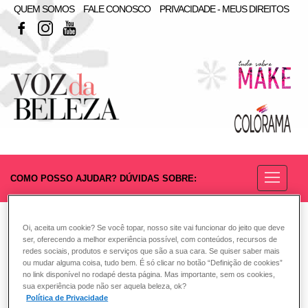
QUEM SOMOS
FALE CONOSCO
PRIVACIDADE - MEUS DIREITOS
FACEBOOK
INSTAGRAM
YOUTUBE
COMO POSSO AJUDAR? DÚVIDAS SOBRE:
ESMALTE
VOZ DA BELEZA
COLORAMA
ESMALTE
Oi, aceita um cookie? Se você topar, nosso site vai funcionar do jeito que deve
ser, oferecendo a melhor experiência possível, com conteúdos, recursos de
Esmaltes podem deixar as unhas
redes sociais, produtos e serviços que são a sua cara. Se quiser saber mais
ou mudar alguma coisa, tudo bem. É só clicar no botão “Definição de cookies”
quebradiças ou fracas?
no link disponível no rodapé desta página. Mas importante, sem os cookies,
sua experiência pode não ser aquela beleza, ok?
Política de Privacidade
Em primeiro lugar, é preciso entender do que são feitos os