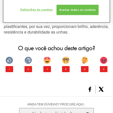
esmaltes. Esses preciosos artigos de beleza são formados
a partir de alguns dos seguintes produtos básicos: as
Definições de cookies
Aceitar todos os cookies
nutriceluloses são as substâncias que formam a película
que cobre as unhas; enquanto as resinas e os
plastificantes, por sua vez, proporcionam brilho, aderência,
resistência e durabilidade as unhas.
O que você achou deste artigo?
1
0
1
0
3
0
AINDA TEM DÚVIDAS? PROCURE AQUI...