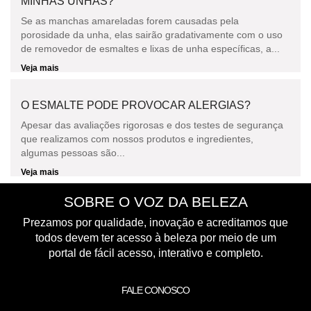
MINHAS UNHAS?
Se as manchas amareladas forem causadas pela
porosidade da unha, elas sairão gradativamente com o uso
de removedor de esmaltes e lixas de unha específicas, a...
Veja mais
O ESMALTE PODE PROVOCAR ALERGIAS?
Apesar das avaliações rigorosas e dos testes de segurança
que realizamos com nossos produtos e ingredientes,
algumas pessoas são...
Veja mais
SOBRE O VOZ DA BELEZA
Prezamos por qualidade, inovação e acreditamos que
todos devem ter acesso à beleza por meio de um
portal de fácil acesso, interativo e completo.
FALE CONOSCO