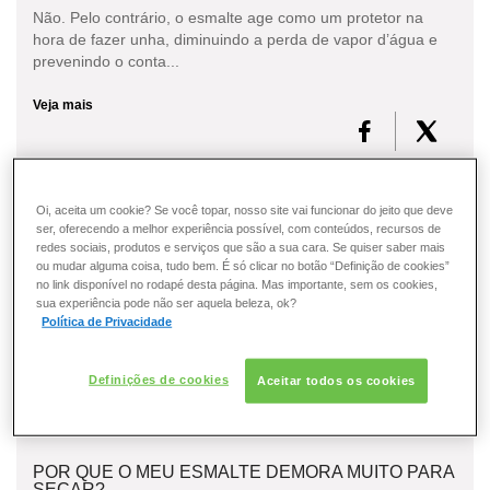
Não. Pelo contrário, o esmalte age como um protetor na
hora de fazer unha, diminuindo a perda de vapor d’água e
prevenindo o conta...
Veja mais
Oi, aceita um cookie? Se você topar, nosso site vai funcionar do jeito que deve
COMO EVITAR QUE AS MINHAS UNHAS FIQUEM
ser, oferecendo a melhor experiência possível, com conteúdos, recursos de
AMARELADAS?
redes sociais, produtos e serviços que são a sua cara. Se quiser saber mais
ou mudar alguma coisa, tudo bem. É só clicar no botão “Definição de cookies”
Com tantos tipos diferentes de esmaltes e suas variações
no link disponível no rodapé desta página. Mas importante, sem os cookies,
incontáveis de cores, não é difícil mudar a cor das unhas
sua experiência pode não ser aquela beleza, ok?
toda semana.Não é incomum, após muito tempo...
Política de Privacidade
Veja mais
Definições de cookies
Aceitar todos os cookies
POR QUE O MEU ESMALTE DEMORA MUITO PARA
SECAR?