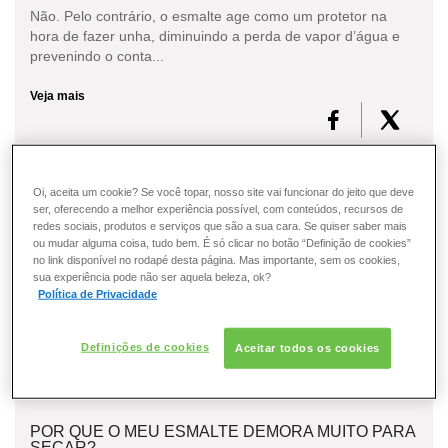
Não. Pelo contrário, o esmalte age como um protetor na
hora de fazer unha, diminuindo a perda de vapor d’água e
prevenindo o conta...
Veja mais
Oi, aceita um cookie? Se você topar, nosso site vai funcionar do jeito que deve
COMO EVITAR QUE AS MINHAS UNHAS FIQUEM
ser, oferecendo a melhor experiência possível, com conteúdos, recursos de
AMARELADAS?
redes sociais, produtos e serviços que são a sua cara. Se quiser saber mais
ou mudar alguma coisa, tudo bem. É só clicar no botão “Definição de cookies”
Com tantos tipos diferentes de esmaltes e suas variações
no link disponível no rodapé desta página. Mas importante, sem os cookies,
incontáveis de cores, não é difícil mudar a cor das unhas
sua experiência pode não ser aquela beleza, ok?
toda semana.Não é incomum, após muito tempo...
Política de Privacidade
Veja mais
Definições de cookies
Aceitar todos os cookies
POR QUE O MEU ESMALTE DEMORA MUITO PARA
SECAR?