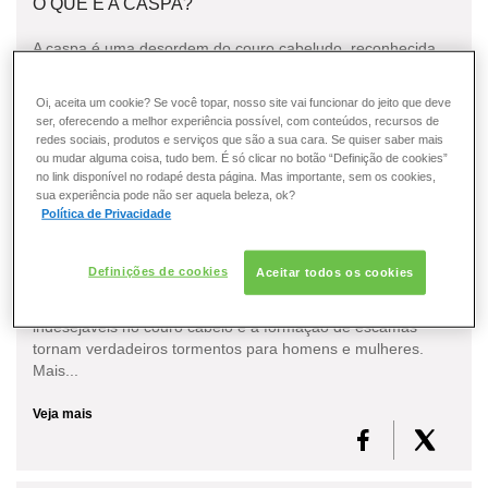
DESODORANTE
O QUE É A CASPA?
A caspa é uma desordem do couro cabeludo, reconhecida
PELE
por placas descamativas. A caspa, ou dermatite seborreica,
acomete tanto homens quanto mulheres...
Oi, aceita um cookie? Se você topar, nosso site vai funcionar do jeito que deve
CONSULTORIA DE PRODUTOS GARNIER
ser, oferecendo a melhor experiência possível, com conteúdos, recursos de
Veja mais
redes sociais, produtos e serviços que são a sua cara. Se quiser saber mais
ou mudar alguma coisa, tudo bem. É só clicar no botão “Definição de cookies”
no link disponível no rodapé desta página. Mas importante, sem os cookies,
sua experiência pode não ser aquela beleza, ok?
Política de Privacidade
QUAL A LINHA ANTICASPA MAIS INDICADA PARA O
MEU CABELO?
Definições de cookies
Aceitar todos os cookies
Caspa não é agradável para ninguém. As coceiras
indesejáveis no couro cabelo e a formação de escamas
tornam verdadeiros tormentos para homens e mulheres.
Mais...
Veja mais