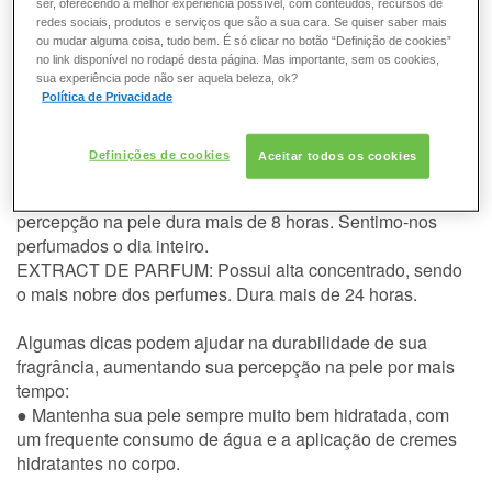
ser, oferecendo a melhor experiência possível, com conteúdos, recursos de
redes sociais, produtos e serviços que são a sua cara. Se quiser saber mais
Todo perfume, conforme a sua concentração (EDT, EDP...),
ou mudar alguma coisa, tudo bem. É só clicar no botão “Definição de cookies”
possui um tempo médio de durabilidade na pele:
no link disponível no rodapé desta página. Mas importante, sem os cookies,
EAU DE COLOGNE: é a mais suave das concentrações.
sua experiência pode não ser aquela beleza, ok?
Sua percepção na pele dura em média de 4 a 6 horas.
Política de Privacidade
EAU DE TOILETTE (EDT): é a concentração mais
conhecida. Sua percepção na pele dura em média de 6 a 8
Definições de cookies
Aceitar todos os cookies
horas.
EAU DE PARFUM (EDP): sua concentração é maior e sua
percepção na pele dura mais de 8 horas. Sentimo-nos
perfumados o dia inteiro.
EXTRACT DE PARFUM: Possui alta concentrado, sendo
o mais nobre dos perfumes. Dura mais de 24 horas.
Algumas dicas podem ajudar na durabilidade de sua
fragrância, aumentando sua percepção na pele por mais
tempo:
● Mantenha sua pele sempre muito bem hidratada, com
um frequente consumo de água e a aplicação de cremes
hidratantes no corpo.