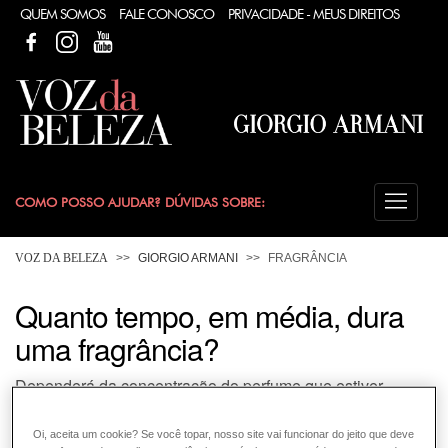
QUEM SOMOS
FALE CONOSCO
PRIVACIDADE - MEUS DIREITOS
FACEBOOK
FACEBOOK
YOUTUBE
COMO POSSO AJUDAR? DÚVIDAS SOBRE:
FRAGRÂNCIA
VOZ DA BELEZA
GIORGIO ARMANI
FRAGRÂNCIA
Quanto tempo, em média, dura
uma fragrância?
Dependerá da concentração do perfume que estiver
usando, se um perfume EDP, um perfume EDT ou Eau
Cologne.
Oi, aceita um cookie? Se você topar, nosso site vai funcionar do jeito que deve