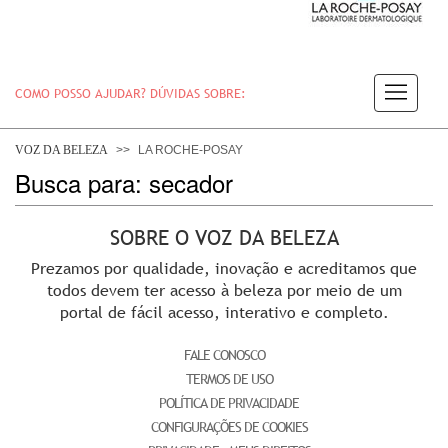
COMO POSSO AJUDAR? DÚVIDAS SOBRE:
PELE
VOZ DA BELEZA
LA ROCHE-POSAY
Busca para: secador
CABELO
SOBRE O VOZ DA BELEZA
Prezamos por qualidade, inovação e acreditamos que
DESODORANTE
todos devem ter acesso à beleza por meio de um
portal de fácil acesso, interativo e completo.
FALE CONOSCO
SOLAR
TERMOS DE USO
POLÍTICA DE PRIVACIDADE
CONFIGURAÇÕES DE COOKIES
DERMACLUB