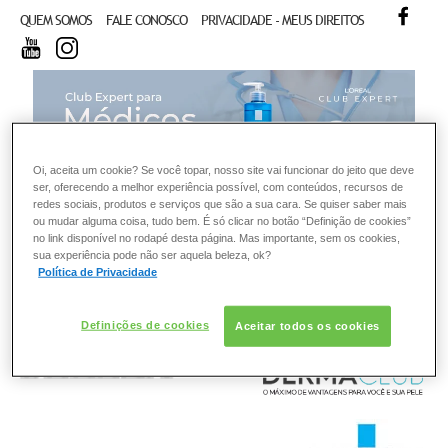
FACE
QUEM SOMOS
FALE CONOSCO
PRIVACIDADE - MEUS DIREITOS
YOUTUBE
INSTAGRAM
CL
Oi, aceita um cookie? Se você topar, nosso site vai funcionar do jeito que deve
ser, oferecendo a melhor experiência possível, com conteúdos, recursos de
redes sociais, produtos e serviços que são a sua cara. Se quiser saber mais
ou mudar alguma coisa, tudo bem. É só clicar no botão “Definição de cookies”
no link disponível no rodapé desta página. Mas importante, sem os cookies,
sua experiência pode não ser aquela beleza, ok?
Política de Privacidade
Definições de cookies
Aceitar todos os cookies