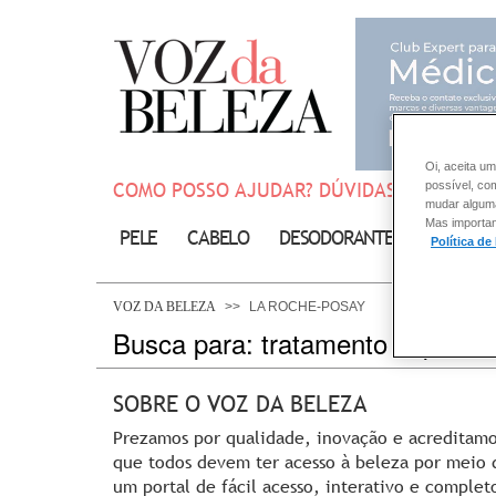
Oi, aceita um
COMO POSSO AJUDAR? DÚVIDAS SOBRE:
possível, co
mudar alguma 
Mas importan
PELE
CABELO
DESODORANTE
SOLAR
Política de
VOZ DA BELEZA
LA ROCHE-POSAY
Busca para: tratamento capilar
SOBRE O VOZ DA BELEZA
Prezamos por qualidade, inovação e acreditam
que todos devem ter acesso à beleza por meio 
um portal de fácil acesso, interativo e complet