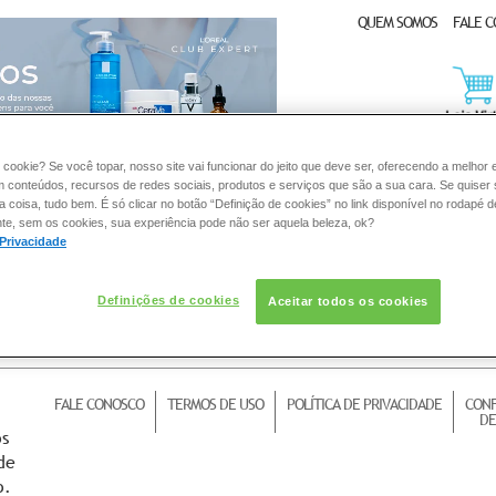
QUEM SOMOS
FALE 
CLUB EXPERT
 cookie? Se você topar, nosso site vai funcionar do jeito que deve ser, oferecendo a melhor 
m conteúdos, recursos de redes sociais, produtos e serviços que são a sua cara. Se quiser
coisa, tudo bem. É só clicar no botão “Definição de cookies” no link disponível no rodapé d
te, sem os cookies, sua experiência pode não ser aquela beleza, ok?
DERMACLUB
CONSULTORIA DE PRODUTOS LA ROCHE-POSAY
 Privacidade
Definições de cookies
Aceitar todos os cookies
FALE CONOSCO
TERMOS DE USO
POLÍTICA DE PRIVACIDADE
CONF
DE
os
de
o.