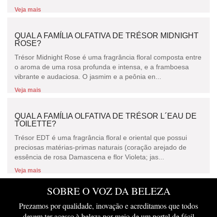
Veja mais
QUAL A FAMÍLIA OLFATIVA DE TRÉSOR MIDNIGHT
ROSE?
Trésor Midnight Rose é uma fragrância floral composta entre
o aroma de uma rosa profunda e intensa, e a framboesa
vibrante e audaciosa. O jasmim e a peônia en...
Veja mais
QUAL A FAMÍLIA OLFATIVA DE TRÉSOR L´EAU DE
TOILETTE?
Trésor EDT é uma fragrância floral e oriental que possui
preciosas matérias-primas naturais (coração arejado de
essência de rosa Damascena e flor Violeta; jas...
Veja mais
SOBRE O VOZ DA BELEZA
Prezamos por qualidade, inovação e acreditamos que todos
devem ter acesso à beleza por meio de um portal de fácil