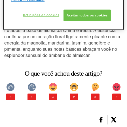
Miracle?
Miracle é uma fragrância aromática, oriental, vibrante,
CONSULTORIA DE PRODUTOS LANCÔME
Definições de cookies
Aceitar todos os cookies
modernal e floral, que se abre como a madrugada de um
novo dia com o frescor do orvalho, seguido de toques
frutados, à base de lítchia da China e frésia. A essência
continua por um coração floral ligeiramente picante com a
energia da magnolia, mandarina, jasmim, gengibre e
pimenta, enquanto suas notas básicas abraçam você no
esplendor sensual do âmbar e do almíscar.
O que você achou deste artigo?
3
3
4
2
0
0