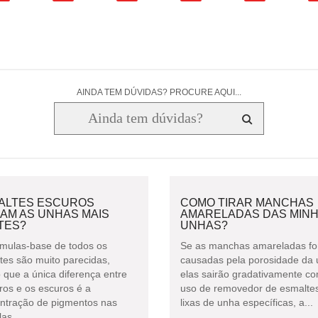
AINDA TEM DÚVIDAS? PROCURE AQUI...
ALTES ESCUROS
COMO TIRAR MANCHAS
AM AS UNHAS MAIS
AMARELADAS DAS MIN
TES?
UNHAS?
rmulas-base de todos os
Se as manchas amareladas f
tes são muito parecidas,
causadas pela porosidade da 
 que a única diferença entre
elas sairão gradativamente c
ros e os escuros é a
uso de removedor de esmalte
ntração de pigmentos nas
lixas de unha específicas, a...
as...