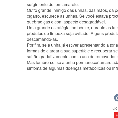
surgimento do tom amarelo.
Outro grande inimigo das unhas, das mãos, da pe
cigarro, escurece as unhas. Se você estava proc
quebradiças e com aspecto desagradável.
Uma grande estratégia também é, durante as taref
produtos de limpeza seja evitado. Alguns produ
descamando-as.
Por fim, se a unha já estiver apresentando a to
formas de clarear a sua superfície e recuperar
sairão gradativamente com o uso de removedor de
Mas lembre-se: se a unha permanecer amarelada
sintoma de algumas doenças metabólicas ou inf
Gos
5