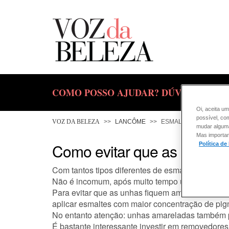
COMO POSSO AJUDAR? DÚVIDAS SOBR
Oi, aceita um
possível, co
VOZ DA BELEZA
LANCÔME
ESMALTE
mudar alguma 
Mas importan
Como evitar que as minhas
Política de
Com tantos tipos diferentes de esmaltes e suas v
Não é incomum, após muito tempo utilizando vár
Para evitar que as unhas fiquem amareladas de
aplicar esmaltes com maior concentração de pigm
No entanto atenção: unhas amareladas também p
É bastante interessante investir em removedores