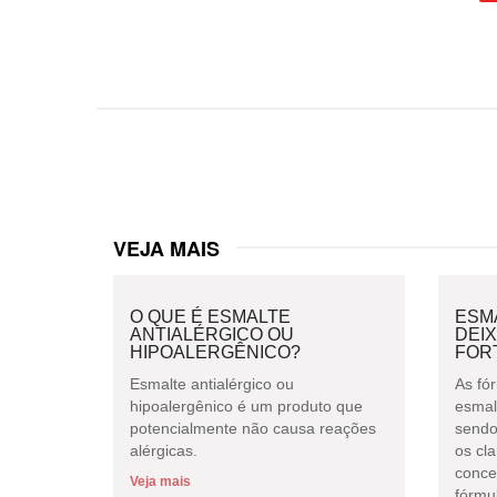
VEJA MAIS
O QUE É ESMALTE
ESM
ANTIALÉRGICO OU
DEIX
HIPOALERGÊNICO?
FOR
Esmalte antialérgico ou
As fó
hipoalergênico é um produto que
esmal
potencialmente não causa reações
sendo
alérgicas.
os cla
conce
Veja mais
fórmul