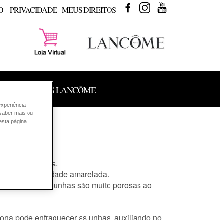
FACEBOOK
INSTAGRAM
YOUTUBE
O
PRIVACIDADE - MEUS DIREITOS
 DE PRODUTOS LANCÔME
experiência
 saber mais ou
esta página.
nhas toda semana.
ntar uma tonalidade amarelada.
. Como algumas unhas são muito porosas ao
etona pode enfraquecer as unhas, auxiliando no