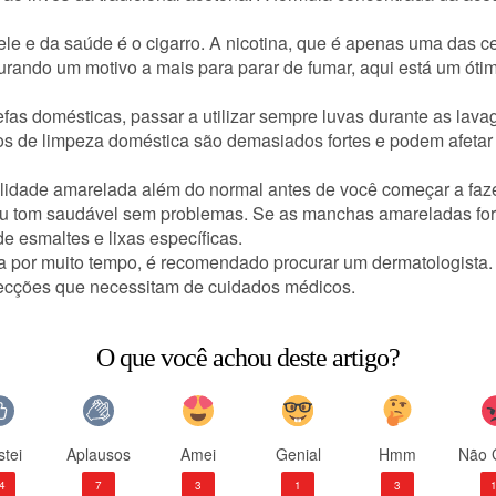
le e da saúde é o cigarro. A nicotina, que é apenas uma das c
urando um motivo a mais para parar de fumar, aqui está um ótim
as domésticas, passar a utilizar sempre luvas durante as lavag
tos de limpeza doméstica são demasiados fortes e podem afeta
nalidade amarelada além do normal antes de você começar a faze
 seu tom saudável sem problemas. Se as manchas amareladas fo
 esmaltes e lixas específicas.
 por muito tempo, é recomendado procurar um dermatologista
ecções que necessitam de cuidados médicos.
O que você achou deste artigo?
tei
Aplausos
Amei
Genial
Hmm
Não 
4
7
3
1
3