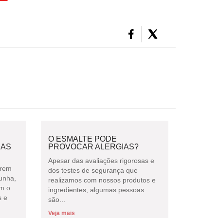
O ESMALTE PODE
HAS
PROVOCAR ALERGIAS?
Apesar das avaliações rigorosas e
orem
dos testes de segurança que
unha,
realizamos com nossos produtos e
om o
ingredientes, algumas pessoas
s e
são...
Veja mais