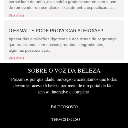
porosidade da unha, elas sairão gradativamente com o uso
de removedor de esmaltes e lixas de unha específicas, a...
Veja mais
O ESMALTE PODE PROVOCAR ALERGIAS?
Apesar das avaliações rigorosas e dos testes de segurança
que realizamos com nossos produtos e ingredientes,
algumas pessoas são...
Veja mais
SOBRE O VOZ DA BELEZA
Prezamos por qualidade, inovação e acreditamos que todos
devem ter acesso à beleza por meio de um portal de fácil
acesso, interativo e completo.
FALE CONOSCO
TERMOS DE USO