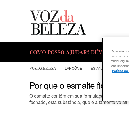
COMO POSSO AJUDAR? DÚVIDAS SOBR
Oi, aceita um
possível, co
mudar alguma 
Mas importan
VOZ DA BELEZA
LANCÔME
ESMALTE
Política de
Por que o esmalte fica gro
O esmalte contém em sua formulação alguns solv
fechado, esta substância, que é altamente voláti