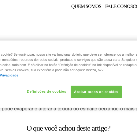
QUEM SOMOS
FALE CONOSC
E:
PELE
ESMALTE
FRAGRÂNCIA
CONSULTORIA
 cookie? Se você topar, nosso site vai funcionar do jeito que deve ser, oferecendo a melhor 
m conteúdos, recursos de redes sociais, produtos e serviços que são a sua cara. Se quiser
coisa, tudo bem. É só clicar no botão “Definição de cookies” no link disponível no rodapé d
te, sem os cookies, sua experiência pode não ser aquela beleza, ok?
 Privacidade
sso?
Definições de cookies
Aceitar todos os cookies
entes que são responsáveis por sua fluidez e tempo de secage
l, pode evaporar e alterar a textura do esmalte deixando-o mais 
O que você achou deste artigo?