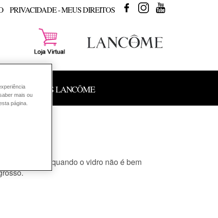
FACEBOOK
INSTAGRAM
YOUTUBE
O
PRIVACIDADE - MEUS DIREITOS
 DE PRODUTOS LANCÔME
experiência
 saber mais ou
esta página.
m. Entretanto, quando o vidro não é bem
grosso.