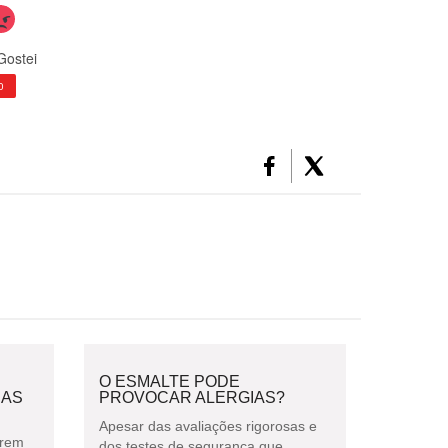
Gostei
0
O ESMALTE PODE
HAS
PROVOCAR ALERGIAS?
Apesar das avaliações rigorosas e
orem
dos testes de segurança que