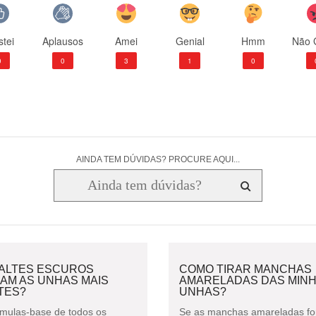
tei
Aplausos
Amei
Genial
Hmm
Não 
0
0
3
1
0
AINDA TEM DÚVIDAS? PROCURE AQUI...
ALTES ESCUROS
COMO TIRAR MANCHAS
AM AS UNHAS MAIS
AMARELADAS DAS MIN
TES?
UNHAS?
rmulas-base de todos os
Se as manchas amareladas f