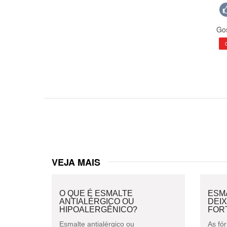
Gos
VEJA MAIS
O QUE É ESMALTE
ESM
ANTIALÉRGICO OU
DEIX
HIPOALERGÊNICO?
FOR
Esmalte antialérgico ou
As fó