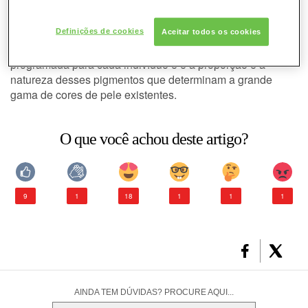
presente nos vasos capilares sanguíneos e, sobretudo, da
melanina, responsável pela pigmentação dita “constitutiva”
CONSULTORIA DE PRODUTOS LANCÔME
da pele.
Definições de cookies
Aceitar todos os cookies
Essa pigmentação constitutiva é geneticamente
programada para cada indivíduo e é a proporção e a
natureza desses pigmentos que determinam a grande
gama de cores de pele existentes.
O que você achou deste artigo?
9
1
18
1
1
1
AINDA TEM DÚVIDAS? PROCURE AQUI...