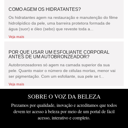
COMO AGEM OS HIDRATANTES?
Os hidratantes agem na restauração e manutenção do filme
hidrolipídico da pele, uma barreira protetora formada de
água (suor) e óleo (sebo) que reveste toda a...
Veja mais
POR QUE USAR UM ESFOLIANTE CORPORAL
ANTES DE UM AUTOBRONZEADOR?
Autobronzeadores só agem na camada superior da sua
pele. Quanto maior o número de células mortas, menor vai
ser pigmentação. Com um esfoliante, sua pele se t...
Veja mais
SOBRE O VOZ DA BELEZA
Prezamos por qualidade, inovação e acreditamos que todos
devem ter acesso à beleza por meio de um portal de fácil
acesso, interativo e completo.