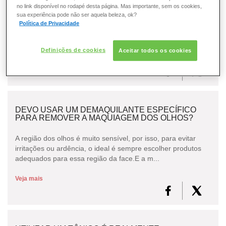
no link disponível no rodapé desta página. Mas importante, sem os cookies,
sua experiência pode não ser aquela beleza, ok?
Não remover a maquiagem antes de dormir faz com que o
CONSULTORIA DE PRODUTOS LANCÔME
Política de Privacidade
acúmulo de produto obstrua os poros e, a longo prazo,
favoreça o aparecimento de manchas e a perda do vi...
Definições de cookies
Aceitar todos os cookies
Veja mais
DEVO USAR UM DEMAQUILANTE ESPECÍFICO
PARA REMOVER A MAQUIAGEM DOS OLHOS?
A região dos olhos é muito sensível, por isso, para evitar
irritações ou ardência, o ideal é sempre escolher produtos
adequados para essa região da face.E a m...
Veja mais