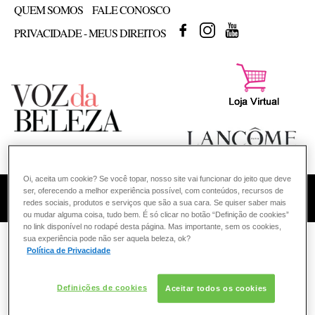
QUEM SOMOS
FALE CONOSCO
FACEBOOK
INSTAGRAM
YOUTUBE
PRIVACIDADE - MEUS DIREITOS
Oi, aceita um cookie? Se você topar, nosso site vai funcionar do jeito que deve
ser, oferecendo a melhor experiência possível, com conteúdos, recursos de
COMO POSSO AJUDAR? DÚVIDAS SOBRE:
redes sociais, produtos e serviços que são a sua cara. Se quiser saber mais
ou mudar alguma coisa, tudo bem. É só clicar no botão “Definição de cookies”
PELE
no link disponível no rodapé desta página. Mas importante, sem os cookies,
VOZ DA BELEZA
LANCÔME
sua experiência pode não ser aquela beleza, ok?
Política de Privacidade
Busca para: la vie est belle
ESMALTE
Definições de cookies
Aceitar todos os cookies
HÁ DIFERENÇA DE FRAGRÂNCIA ENTRE AS
FRAGRÂNCIA
VERSÕES DE LA VIE EST BELLE EDP E EDT?