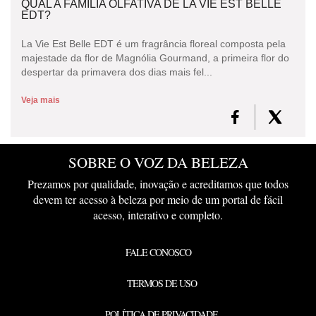
QUAL A FAMÍLIA OLFATIVA DE LA VIE EST BELLE
EDT?
La Vie Est Belle EDT é um fragrância floreal composta pela
majestade da flor de Magnólia Gourmand, a primeira flor do
despertar da primavera dos dias mais fel...
Veja mais
SOBRE O VOZ DA BELEZA
Prezamos por qualidade, inovação e acreditamos que todos
devem ter acesso à beleza por meio de um portal de fácil
acesso, interativo e completo.
FALE CONOSCO
TERMOS DE USO
POLÍTICA DE PRIVACIDADE