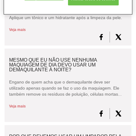
Sim. Após limpar sua pele com a loção enxágue com água.
CONSULTORIA DE PRODUTOS LANCÔME
Aplique um tônico e um hidratante após a limpeza da pele.
Veja mais
MESMO QUE EU NÃO USE NENHUMA
MAQUIAGEM DE DIA DEVO USAR UM
DEMAQUILANTE À NOITE?
Engano de quem acha que o demaquilante deve ser
utilizado apenas quando se faz o uso da maquiagem. Ele
também remove os resíduos de poluição, células mortas...
Veja mais