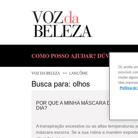
COMO POSSO AJUDAR? DÚVIDAS SOBR
Oi, aceita um
possível, co
VOZ DA BELEZA
LANCÔME
mudar alguma 
Busca para: olhos
Mas importan
Política de
POR QUE A MINHA MÁSCARA DE CÍLIOS 
DIA?
A transpiração excessiva ou as altas temperaturas
máscara escorra. Se a sua rotina a mantém expost