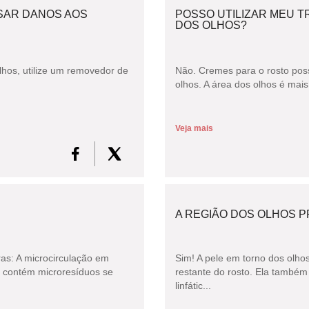
SAR DANOS AOS
POSSO UTILIZAR MEU T
DOS OLHOS?
lhos, utilize um removedor de
Não. Cremes para o rosto poss
olhos. A área dos olhos é mais
Veja mais
A REGIÃO DOS OLHOS P
ras: A microcirculação em
Sim! A pele em torno dos olhos
e contém microresíduos se
restante do rosto. Ela também
linfátic...