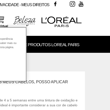
FACEBOOK
TWITTER
INSTAGRAM
YOUTUBE
IVACIDADE - MEUS DIREITOS
experiência
 saber mais ou
SULTORIA DE PRODUTOS LOREAL PARIS
esta página.
OS MEUS CABELOS, POSSO APLICAR
 4 a 5 semanas entre uma tintura de oxidação e
ideal é importante considerar a sua cor de cabelo