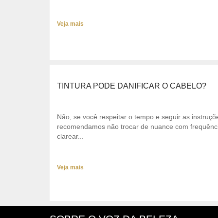
Veja mais
TINTURA PODE DANIFICAR O CABELO?
Não, se você respeitar o tempo e seguir as instruç
recomendamos não trocar de nuance com frequência
clarear...
Veja mais