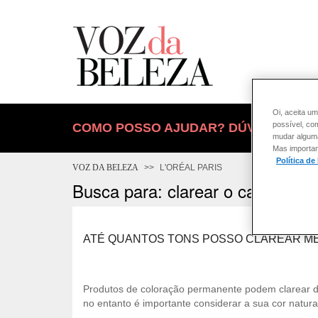
Oi, aceita um
possível, co
COMO POSSO AJUDAR? DÚVIDAS SOB
mudar alguma 
Mas importan
Política de
VOZ DA BELEZA
L'ORÉAL PARIS
Busca para: clarear o cabelo
ATÉ QUANTOS TONS POSSO CLAREAR M
Produtos de coloração permanente podem clarear de
no entanto é importante considerar a sua cor natura