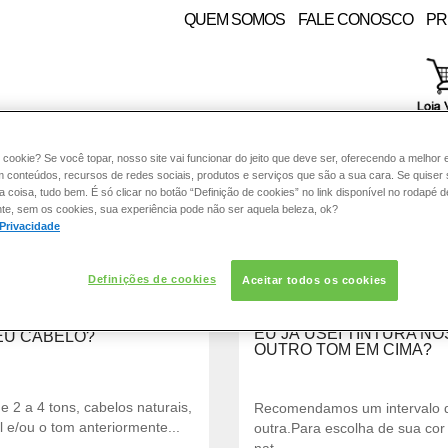
QUEM SOMOS
FALE CONOSCO
PR
 cookie? Se você topar, nosso site vai funcionar do jeito que deve ser, oferecendo a melhor 
m conteúdos, recursos de redes sociais, produtos e serviços que são a sua cara. Se quiser
RE:
PELE
COLORAÇÃO
CABELO
SOLAR
CON
coisa, tudo bem. É só clicar no botão “Definição de cookies” no link disponível no rodapé d
te, sem os cookies, sua experiência pode não ser aquela beleza, ok?
 Privacidade
Definições de cookies
Aceitar todos os cookies
EU JÁ USEI TINTURA N
EU CABELO?
OUTRO TOM EM CIMA?
 2 a 4 tons, cabelos naturais,
Recomendamos um intervalo de
l e/ou o tom anteriormente...
outra.Para escolha de sua cor 
nat...