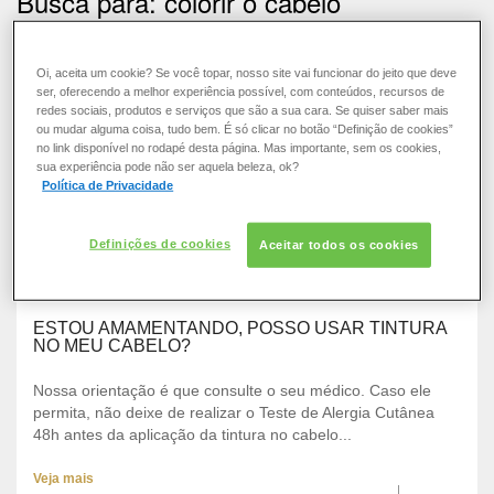
Busca para: colorir o cabelo
COLORAÇÃO
POSSO USAR SHAMPOO IMEDIATAMENTE APÓS
CABELO
Oi, aceita um cookie? Se você topar, nosso site vai funcionar do jeito que deve
APLICAR TINTURA?
ser, oferecendo a melhor experiência possível, com conteúdos, recursos de
redes sociais, produtos e serviços que são a sua cara. Se quiser saber mais
SOLAR
Não. Nossa recomendação é que utilize somente o
ou mudar alguma coisa, tudo bem. É só clicar no botão “Definição de cookies”
no link disponível no rodapé desta página. Mas importante, sem os cookies,
Condicionador Nutritivo, após a aplicação e enxágue da
sua experiência pode não ser aquela beleza, ok?
coloração, o seu uso assegurará a eliminação perfeita d...
CONSULTORIA DE PRODUTOS LOREAL PARIS
Política de Privacidade
Veja mais
Definições de cookies
Aceitar todos os cookies
ESTOU AMAMENTANDO, POSSO USAR TINTURA
NO MEU CABELO?
Nossa orientação é que consulte o seu médico. Caso ele
permita, não deixe de realizar o Teste de Alergia Cutânea
48h antes da aplicação da tintura no cabelo...
Veja mais