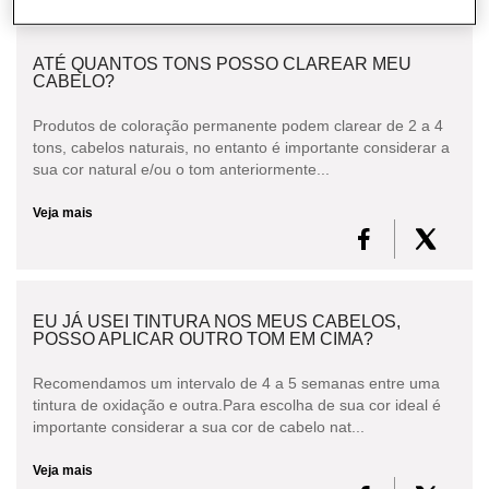
CABELO
ATÉ QUANTOS TONS POSSO CLAREAR MEU
CONSULTORIA DE PRODUTOS L'ORÉAL
CABELO?
PROFESSIONNEL
Produtos de coloração permanente podem clarear de 2 a 4
tons, cabelos naturais, no entanto é importante considerar a
sua cor natural e/ou o tom anteriormente...
Veja mais
EU JÁ USEI TINTURA NOS MEUS CABELOS,
POSSO APLICAR OUTRO TOM EM CIMA?
Recomendamos um intervalo de 4 a 5 semanas entre uma
tintura de oxidação e outra.Para escolha de sua cor ideal é
importante considerar a sua cor de cabelo nat...
Veja mais