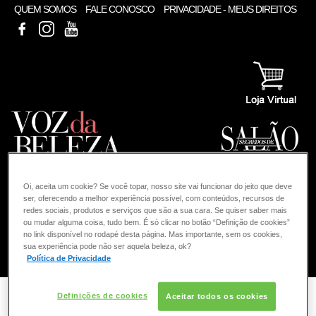
QUEM SOMOS
FALE CONOSCO
PRIVACIDADE - MEUS DIREITOS
FACEBOOK
INSTAGRAM
YOUTUBE
Oi, aceita um cookie? Se você topar, nosso site vai funcionar do jeito que deve
ser, oferecendo a melhor experiência possível, com conteúdos, recursos de
redes sociais, produtos e serviços que são a sua cara. Se quiser saber mais
ou mudar alguma coisa, tudo bem. É só clicar no botão “Definição de cookies”
no link disponível no rodapé desta página. Mas importante, sem os cookies,
sua experiência pode não ser aquela beleza, ok?
COMO POSSO AJUDAR? DÚVIDAS SOBRE:
Política de Privacidade
COLORAÇÃO
VOZ DA BELEZA
L'ORÉAL PROFESSIONNEL
Definições de cookies
Aceitar todos os cookies
Busca para: clarear o cabelo