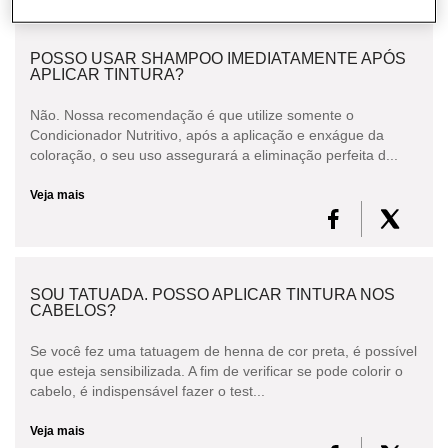
CABELO
POSSO USAR SHAMPOO IMEDIATAMENTE APÓS
CONSULTORIA DE PRODUTOS L'ORÉAL
APLICAR TINTURA?
PROFESSIONNEL
Não. Nossa recomendação é que utilize somente o
Condicionador Nutritivo, após a aplicação e enxágue da
coloração, o seu uso assegurará a eliminação perfeita d...
Veja mais
SOU TATUADA. POSSO APLICAR TINTURA NOS
CABELOS?
Se você fez uma tatuagem de henna de cor preta, é possível
que esteja sensibilizada. A fim de verificar se pode colorir o
cabelo, é indispensável fazer o test...
Veja mais