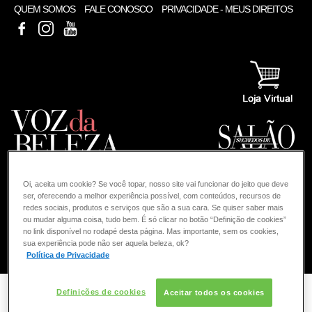
QUEM SOMOS
FALE CONOSCO
PRIVACIDADE - MEUS DIREITOS
FACEBOOK
INSTAGRAM
YOUTUBE
Oi, aceita um cookie? Se você topar, nosso site vai funcionar do jeito que deve
ser, oferecendo a melhor experiência possível, com conteúdos, recursos de
redes sociais, produtos e serviços que são a sua cara. Se quiser saber mais
ou mudar alguma coisa, tudo bem. É só clicar no botão “Definição de cookies”
no link disponível no rodapé desta página. Mas importante, sem os cookies,
sua experiência pode não ser aquela beleza, ok?
COMO POSSO AJUDAR? DÚVIDAS SOBRE:
Política de Privacidade
COLORAÇÃO
VOZ DA BELEZA
L'ORÉAL PROFESSIONNEL
Definições de cookies
Aceitar todos os cookies
Busca para: colorir os cabelos