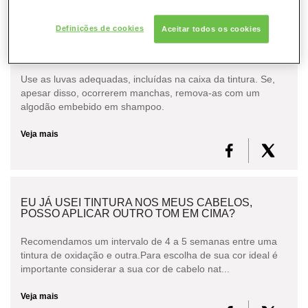
CABELO
Definições de cookies
Aceitar todos os cookies
COMO EVITAR MANCHAS DURANTE A
CONSULTORIA DE PRODUTOS L'ORÉAL
APLICAÇÃO DA TINTURA?
PROFESSIONNEL
Use as luvas adequadas, incluídas na caixa da tintura. Se,
apesar disso, ocorrerem manchas, remova-as com um
algodão embebido em shampoo.
Veja mais
EU JÁ USEI TINTURA NOS MEUS CABELOS,
POSSO APLICAR OUTRO TOM EM CIMA?
Recomendamos um intervalo de 4 a 5 semanas entre uma
tintura de oxidação e outra.Para escolha de sua cor ideal é
importante considerar a sua cor de cabelo nat...
Veja mais