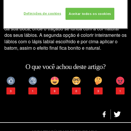
A cor do lápis ideal deve ser da mesma cor do batom, nem
Definições de cookies
Aceitar todos os cookies
mais clara, nem mais escura. Se não for possível, existem
duas opções: a primeira delas é escolher um lápis do tom
da sua boca, onde o traçado se funda com a cor natural
dos seus lábios. A segunda opção é colorir inteiramente os
lábios com o lápis labial escolhido e por cima aplicar o
batom, assim o efeito final fica bonito e natural.
O que você achou deste artigo?
3
1
9
0
3
1