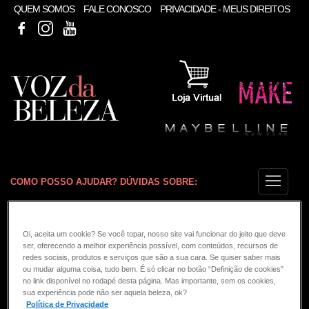
QUEM SOMOS
FALE CONOSCO
PRIVACIDADE - MEUS DIREITOS
MAYBELLINE BRASIL
INSTAGRAM
YOUTUBE
COMO POSSO AJUDAR? DÚVIDAS SOBRE:
CONSULTORIA DE PRODUTOS MAYBELLINE
VOZ DA BELEZA
MAYBELLINE
Oi, aceita um cookie? Se você topar, nosso site vai funcionar do jeito que deve
ser, oferecendo a melhor experiência possível, com conteúdos, recursos de
A cor do lápis labial deve ser
redes sociais, produtos e serviços que são a sua cara. Se quiser saber mais
ou mudar alguma coisa, tudo bem. É só clicar no botão “Definição de cookies”
mais clara ou mais escura do
no link disponível no rodapé desta página. Mas importante, sem os cookies,
sua experiência pode não ser aquela beleza, ok?
que o batom?
Política de Privacidade