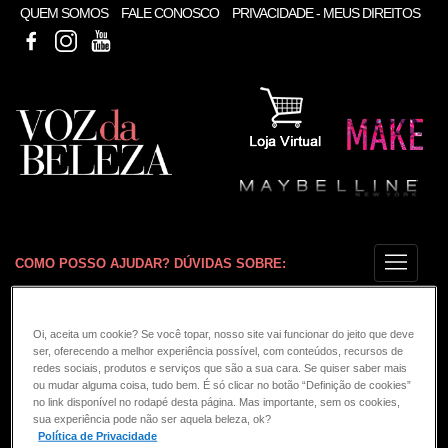
QUEM SOMOS
FALE CONOSCO
PRIVACIDADE - MEUS DIREITOS
MAYBELLINE BRASIL
INSTAGRAM
YOUTUBE
COMO POSSO AJUDAR? DÚVIDAS SOBRE:
CONSULTORIA DE PRODUTOS MAYBELLINE
VOZ DA BELEZA
MAYBELLINE
Oi, aceita um cookie? Se você topar, nosso site vai funcionar do jeito que deve
ser, oferecendo a melhor experiência possível, com conteúdos, recursos de
Por que a minha máscara de
redes sociais, produtos e serviços que são a sua cara. Se quiser saber mais
ou mudar alguma coisa, tudo bem. É só clicar no botão “Definição de cookies”
cílios borra ao decorrer do dia?
no link disponível no rodapé desta página. Mas importante, sem os cookies,
sua experiência pode não ser aquela beleza, ok?
Política de Privacidade
A transpiração excessiva ou as altas temperaturas podem