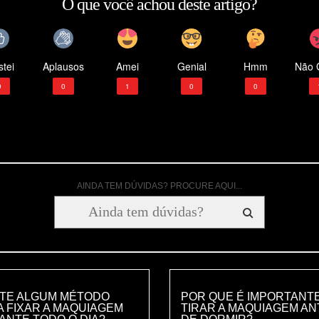
O que você achou deste artigo?
tei
Aplausos
Amei
Genial
Hmm
Não 
9
0
1
0
0
AINDA TEM DÚVIDAS? PROCURE AQUI...
STE ALGUM MÉTODO
POR QUE É IMPORTANT
 FIXAR A MAQUIAGEM
TIRAR A MAQUIAGEM AN