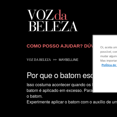
COMO POSSO AJUDAR? DÚVIDAS SOB
Oi, aceita um
possível, co
mudar alguma 
VOZ DA BELEZA
MAYBELLINE
Mas importan
Política de
Por que o batom escorre?
Isso costuma acontecer quando os lábios não p
batom é aplicado em excesso. Para evitar que i
o batom.
Experimente aplicar o batom com o auxílio de um