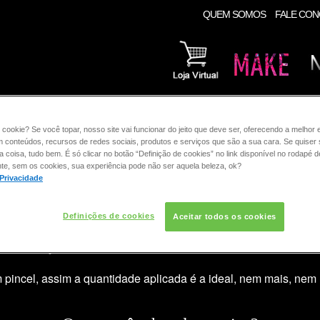
QUEM SOMOS
FALE CO
CONSULTORIA DE PRODUTOS MAYBELLINE
RE:
 cookie? Se você topar, nosso site vai funcionar do jeito que deve ser, oferecendo a melhor 
m conteúdos, recursos de redes sociais, produtos e serviços que são a sua cara. Se quiser
coisa, tudo bem. É só clicar no botão “Definição de cookies” no link disponível no rodapé d
te, sem os cookies, sua experiência pode não ser aquela beleza, ok?
 Privacidade
Definições de cookies
Aceitar todos os cookies
ossuem muita definição, quando são muito finos, quando possu
sso aconteça, aplique com suaves batidinhas um pouco de pó co
 pincel, assim a quantidade aplicada é a ideal, nem mais, nem