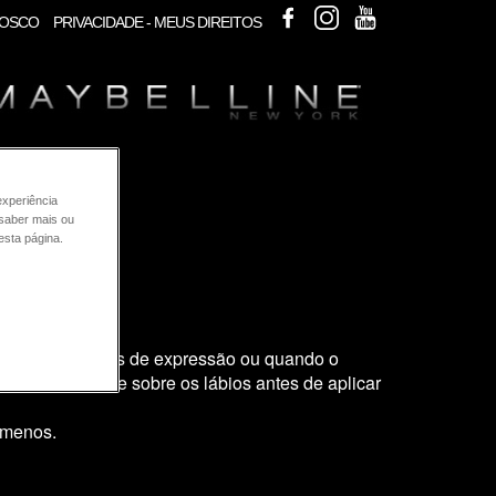
MAYBELLINE BRASIL
INSTAGRAM
YOUTUBE
NOSCO
PRIVACIDADE - MEUS DIREITOS
experiência
 saber mais ou
esta página.
em muitas linhas de expressão ou quando o
mpacto ou base sobre os lábios antes de aplicar
 menos.