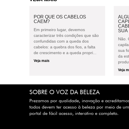
POR QUE OS CABELOS
ALG
CAEM?
CAPI
CAB
Em primeiro lugar, devemos
SUA
caracterizar três condições que são
Não. 
confundidas com a queda dos
capil
cabelos: a quebra dos fios, a falta
sua f
de crescimento e a queda propri...
da es
Veja mais
produt
Veja m
SOBRE O VOZ DA BELEZA
Prezamos por qualidade, inovação e acreditamo
todos devem ter acesso à beleza por meio de u
portal de fácil acesso, interativo e completo.