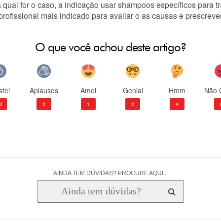
qual for o caso, a indicação usar
shampoos específicos para tr
profissional mais indicado para avaliar o as causas e prescrev
O que você achou deste artigo?
tei
Aplausos
Amei
Genial
Hmm
Não 
2
2
1
2
4
AINDA TEM DÚVIDAS? PROCURE AQUI...