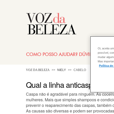
Oi, aceita um
possível, co
COMO POSSO AJUDAR? DÚVIDAS SOBRE
mudar alguma 
Mas importan
Política de
VOZ DA BELEZA
NIELY
CABELO
Qual a linha anticaspa mai
Caspa não é agradável para ninguém. As coceir
mulheres. Mais que simples shampoos e condicio
prevenir o reaparecimento das caspas, também c
As causas são diversas e podem ser provocadas 