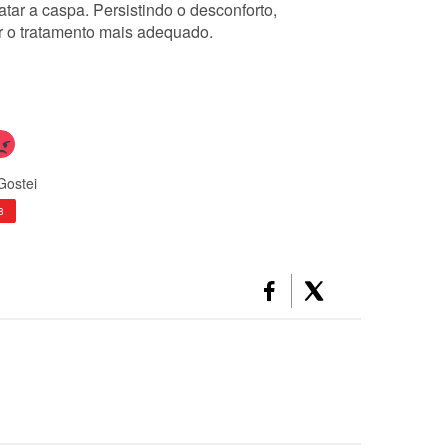
atar
a caspa
.
Persistindo o desconforto,
er o tratamento mais adequado.
Gostei
8