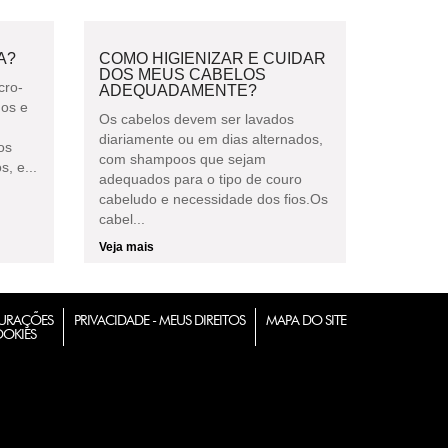
A?
COMO HIGIENIZAR E CUIDAR
DOS MEUS CABELOS
cro-
ADEQUADAMENTE?
gos e
Os cabelos devem ser lavados
diariamente ou em dias alternados,
os
com shampoos que sejam
, e...
adequados para o tipo de couro
cabeludo e necessidade dos fios.Os
cabel...
Veja mais
URAÇÕES
PRIVACIDADE - MEUS DIREITOS
MAPA DO SITE
OOKIES