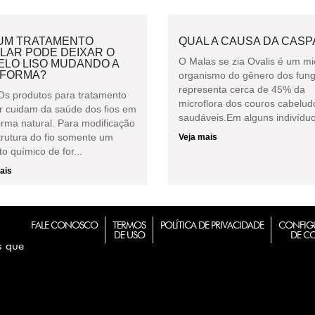
UM TRATAMENTO
QUAL A CAUSA DA CASP
LAR PODE DEIXAR O
O Malas se zia Ovalis é um mi
ELO LISO MUDANDO A
 FORMA?
organismo do gênero dos fun
representa cerca de 45% da
Os produtos para tratamento
microflora dos couros cabelud
ar cuidam da saúde dos fios em
saudáveis.Em alguns indivíduos
orma natural. Para modificação
trutura do fio somente um
Veja mais
o químico de for...
ais
FALE CONOSCO
TERMOS
POLÍTICA DE PRIVACIDADE
CONFIG
DE USO
DE C
s que
m