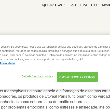
QUEM SOMOS
FALE CONOSCO
PRIVA
 cookie? Se você topar, nosso site vai funcionar do jeito que deve ser, oferecendo a melhor 
m conteúdos, recursos de redes sociais, produtos e serviços que são a sua cara. Se quiser
:
COLORAÇÃO
CABELO
coisa, tudo bem. É só clicar no botão “Definição de cookies” no link disponível no rodapé d
te, sem os cookies, sua experiência pode não ser aquela beleza, ok?
 Privacidade
Definições de cookies
Aceitar todos os cookies
s indicada para o meu cabelo?
as indesejáveis no couro cabelo e a formação de escamas tor
nadores, os produtos de L'Oréal Paris funcionam como verdade
onhecidas como seborreia ou dermatite seborreica.
por problemas emocionais, como estresse e ansiedade, até po