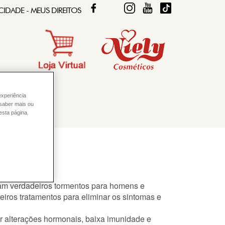
FACEBOOK
TWITTER
FIQUE DIVA
FIQUE DIVA
TIKTOK
CIDADE - MEUS DIREITOS
experiência
 saber mais ou
esta página.
nam verdadeiros tormentos para homens e
iros tratamentos para eliminar os sintomas e
r alterações hormonais, baixa imunidade e