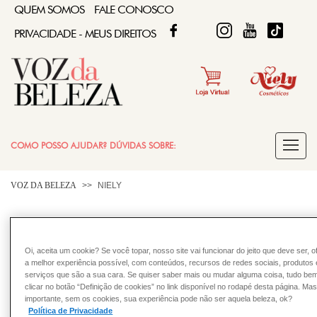
QUEM SOMOS
FALE CONOSCO
FACEBOOK
TWITTER
FIQUE DIVA
FIQUE DIVA
TIKTOK
PRIVACIDADE - MEUS DIREITOS
COMO POSSO AJUDAR? DÚVIDAS SOBRE:
COLORAÇÃO
VOZ DA BELEZA
NIELY
CABELO
Oi, aceita um cookie? Se você topar, nosso site vai funcionar do jeito que deve ser, 
a melhor experiência possível, com conteúdos, recursos de redes sociais, produtos 
serviços que são a sua cara. Se quiser saber mais ou mudar alguma coisa, tudo bem
clicar no botão “Definição de cookies” no link disponível no rodapé desta página. Ma
importante, sem os cookies, sua experiência pode não ser aquela beleza, ok?
Política de Privacidade