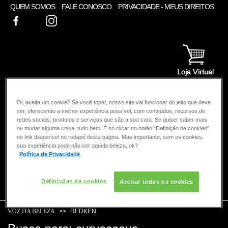
QUEM SOMOS
FALE CONOSCO
PRIVACIDADE - MEUS DIREITOS
FACEBOOK
TWITTER
INSTAGRAM
Oi, aceita um cookie? Se você topar, nosso site vai funcionar do jeito que deve
ser, oferecendo a melhor experiência possível, com conteúdos, recursos de
redes sociais, produtos e serviços que são a sua cara. Se quiser saber mais
ou mudar alguma coisa, tudo bem. É só clicar no botão “Definição de cookies”
no link disponível no rodapé desta página. Mas importante, sem os cookies,
sua experiência pode não ser aquela beleza, ok?
Política de Privacidade
Definições de cookies
COMO POSSO AJUDAR? DÚVIDAS SOBRE:
Aceitar todos os cookies
CABELO
VOZ DA BELEZA
REDKEN
Busca para: curvaceous