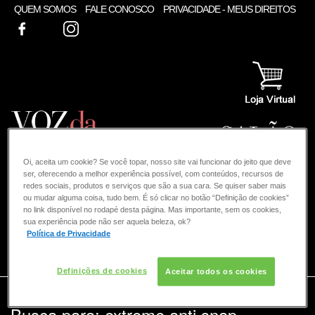
QUEM SOMOS
FALE CONOSCO
PRIVACIDADE - MEUS DIREITOS
FACEBOOK
TWITTER
INSTAGRAM
Oi, aceita um cookie? Se você topar, nosso site vai funcionar do jeito que deve
ser, oferecendo a melhor experiência possível, com conteúdos, recursos de
redes sociais, produtos e serviços que são a sua cara. Se quiser saber mais
ou mudar alguma coisa, tudo bem. É só clicar no botão “Definição de cookies”
no link disponível no rodapé desta página. Mas importante, sem os cookies,
sua experiência pode não ser aquela beleza, ok?
Política de Privacidade
COMO POSSO AJUDAR? DÚVIDAS SOBRE:
Definições de cookies
Aceitar todos os cookies
CABELO
VOZ DA BELEZA
REDKEN
Busca para: extreme anti snap