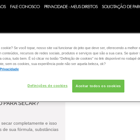
MOS
FALE CONOSCO
PRIVACIDADE - MEUS DIREITOS
SOLICITAÇÃO DE PAR
 cookie? Se você topar, nosso site vai funcionar do jeito que deve ser, oferecendo a melhor 
m conteúdos, recursos de redes sociais, produtos e serviços que são a sua cara. Se quiser
:
CABELO
COLORAÇÃO
DESODORANTE
ESMALTE
coisa, tudo bem. É só clicar no botão “Definição de cookies” no link disponível no rodapé d
te, sem os cookies, sua experiência pode não ser aquela beleza, ok?
 Privacidade
Definições de cookies
Aceitar todos os cookies
O PARA SECAR?
a secar completamente e isso
s de sua fórmula, substâncias