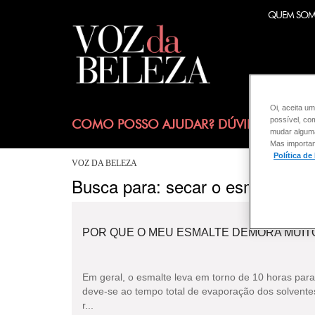
QUEM SO
Oi, aceita um
possível, co
COMO POSSO AJUDAR? DÚVIDAS SOBRE
mudar alguma 
Mas importan
Política de
VOZ DA BELEZA
Busca para: secar o esmalte
POR QUE O MEU ESMALTE DEMORA MUIT
Em geral, o esmalte leva em torno de 10 horas par
deve-se ao tempo total de evaporação dos solvente
r...