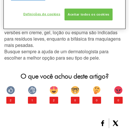
pele.
A higienização da pele deve ser rotina para proporcionar
sua renovação e evitar ainda o surgimento de espinhas,
Definições de cookies
Aceitar todos os cookies
cravos e sinais de envelhecimento precoce.
É importante também usar o demaquilante adequado. As
versões em creme, gel, loção ou espuma são indicadas
para resíduos leves, enquanto a bifásica tira maquiagens
mais pesadas.
Busque sempre a ajuda de um dermatologista para
escolher a melhor opção para seu tipo de pele.
O que você achou deste artigo?
2
1
2
0
0
0