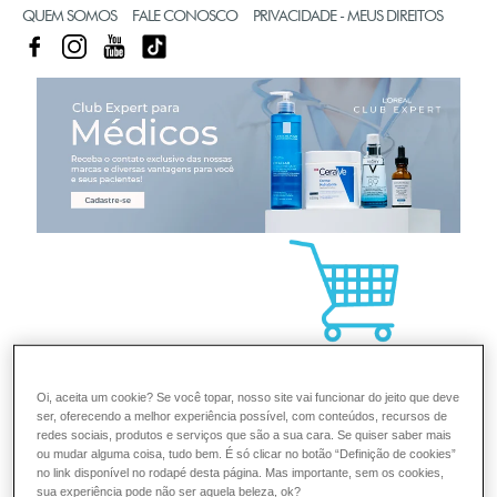
QUEM SOMOS
FALE CONOSCO
PRIVACIDADE - MEUS DIREITOS
FACEBOOK
INSTAGRAM
YOUTUBE
TIKTOK
CL
Oi, aceita um cookie? Se você topar, nosso site vai funcionar do jeito que deve
ser, oferecendo a melhor experiência possível, com conteúdos, recursos de
redes sociais, produtos e serviços que são a sua cara. Se quiser saber mais
ou mudar alguma coisa, tudo bem. É só clicar no botão “Definição de cookies”
no link disponível no rodapé desta página. Mas importante, sem os cookies,
sua experiência pode não ser aquela beleza, ok?