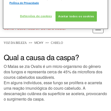
Política de Privacidade
Definições de cookies
Aceitar todos os cookies
COMO POSSO AJUDAR? DÚVIDAS SOBRE:
PELE
VOZ DA BELEZA
VICHY
CABELO
CABELO
Qual a causa da caspa?
O Malas se zia Ovalis é um micro-organismo do gênero
DESODORANTE
dos fungos e representa cerca de 45% da microflora dos
couros cabeludos saudáveis.
SOLAR
Em alguns indivíduos, esse fungo se prolifera e acarreta
uma reação imunológica do couro cabeludo. A
DERMACLUB
descamação cutânea da superfície se acelera, provocando
o surgimento da caspa.
CONSULTORIA DE PRODUTOS VICHY