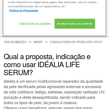
no link disponível no rodapé desta página. Mas importante, sem os cookies,
sua experiência pode não ser aquela beleza, ok?
Política de Privacidade
Definições de cookies
Aceitar todos os cookies
COMO POSSO AJUDAR? DÚVIDAS SOBRE:
PELE
VOZ DA BELEZA
VICHY
CONSULTORIA DE PRODUTOS VICHY
CABELO
Qual a proposta, indicação e
como usar IDÉALIA LIFE
DESODORANTE
SERUM?
SOLAR
Idéalia é um serum multifuncional reparador da qualidade
da pele danificada pelas agressões externas e excessos
DERMACLUB
da vida cotidiana: fadiga, estresse, exposição radiação UV,
poluição e dieta desequilibrada, sendo indicado para
todos os tipos de pele, da jovem à madura.
CONSULTORIA DE PRODUTOS VICHY
Oferece como benefícios: redução visível dos poros,