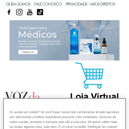
QUEM SOMOS
FALE CONOSCO
PRIVACIDADE - MEUS DIREITOS
FACEBOOK
INSTAGRAM
YOUTUBE
TIKTOK
CL
Oi, aceita um cookie? Se você topar, nosso site vai funcionar do jeito que deve
ser, oferecendo a melhor experiência possível, com conteúdos, recursos de
redes sociais, produtos e serviços que são a sua cara. Se quiser saber mais
ou mudar alguma coisa, tudo bem. É só clicar no botão “Definição de cookies”