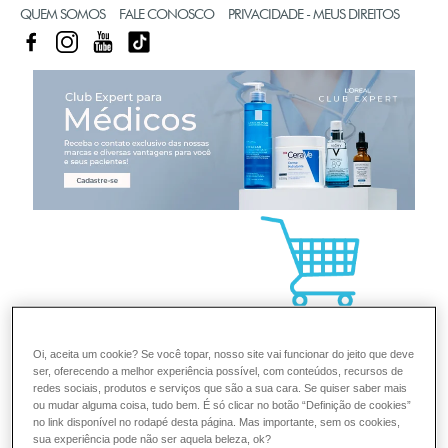
QUEM SOMOS
FALE CONOSCO
PRIVACIDADE - MEUS DIREITOS
FACEBOOK
INSTAGRAM
YOUTUBE
TIKTOK
CL
Oi, aceita um cookie? Se você topar, nosso site vai funcionar do jeito que deve
ser, oferecendo a melhor experiência possível, com conteúdos, recursos de
redes sociais, produtos e serviços que são a sua cara. Se quiser saber mais
ou mudar alguma coisa, tudo bem. É só clicar no botão “Definição de cookies”
no link disponível no rodapé desta página. Mas importante, sem os cookies,
sua experiência pode não ser aquela beleza, ok?