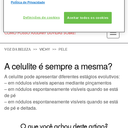
Política de Privacidade
Definições de cookies
Aceitar todos os cookies
COMO POSSO AJUDAR? DÚVIDAS SOBRE:
PELE
VOZ DA BELEZA
VICHY
PELE
CABELO
A celulite é sempre a mesma?
A celulite pode apresentar diferentes estágios evolutivos:
DESODORANTE
– em nódulos visíveis apenas mediante pinçamentos
– em nódulos espontaneamente visíveis quando se está
SOLAR
de pé
– em nódulos espontaneamente visíveis quando se está
DERMACLUB
de pé e deitada.
CONSULTORIA DE PRODUTOS VICHY
O que você achou deste artigo?