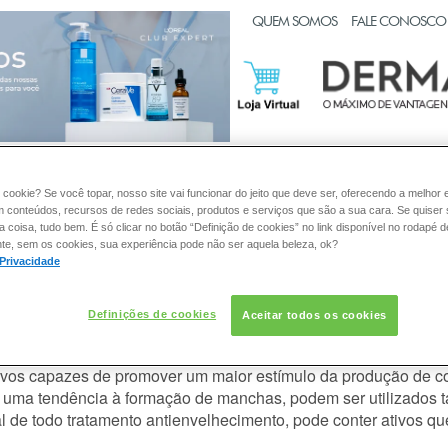
CLUB EXPERT
QUEM SOMOS
FALE CONOSCO
:
PELE
CABELO
DESODORANTE
SOLAR
DERMACL
 cookie? Se você topar, nosso site vai funcionar do jeito que deve ser, oferecendo a melhor 
m conteúdos, recursos de redes sociais, produtos e serviços que são a sua cara. Se quiser
coisa, tudo bem. É só clicar no botão “Definição de cookies” no link disponível no rodapé d
te, sem os cookies, sua experiência pode não ser aquela beleza, ok?
 Privacidade
anti-idade mais indicado para minh
Definições de cookies
Aceitar todos os cookies
 uso de um bom filtro solar com ação antibrilho, porque, em ge
, como a vitamina C, que agem protegendo a pele dos danos prov
ivos capazes de promover um maior estímulo da produção de co
er uma tendência à formação de manchas, podem ser utilizados t
ial de todo tratamento antienvelhecimento, pode conter ativos q