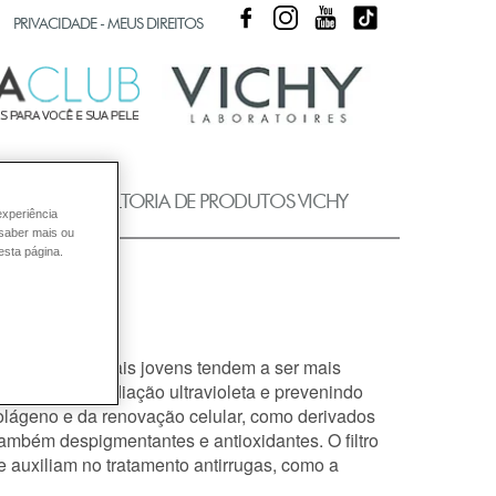
FACEBOOK
INSTAGRAM
YOUTUBE
TIKTOK
PRIVACIDADE - MEUS DIREITOS
UB
CONSULTORIA DE PRODUTOS VICHY
experiência
 saber mais ou
esta página.
a idade?
ral, as peles mais jovens tendem a ser mais
ocados pela radiação ultravioleta e prevenindo
lágeno e da renovação celular, como derivados
ambém despigmentantes e antioxidantes. O filtro
ue auxiliam no tratamento antirrugas, como a