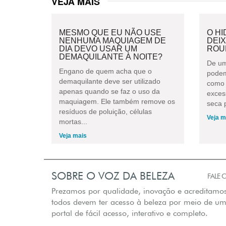
VEJA MAIS
MESMO QUE EU NÃO USE
O H
NENHUMA MAQUIAGEM DE
DEI
DIA DEVO USAR UM
ROU
DEMAQUILANTE À NOITE?
De um
Engano de quem acha que o
podem
demaquilante deve ser utilizado
como 
apenas quando se faz o uso da
exces
maquiagem. Ele também remove os
seca p
resíduos de poluição, células
Veja m
mortas...
Veja mais
SOBRE O VOZ DA BELEZA
FALE
Prezamos por qualidade, inovação e acreditamo
todos devem ter acesso à beleza por meio de u
portal de fácil acesso, interativo e completo.