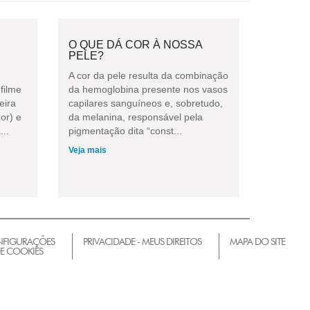
O QUE DÁ COR À NOSSA
PELE?
A cor da pele resulta da combinação
filme
da hemoglobina presente nos vasos
eira
capilares sanguíneos e, sobretudo,
or) e
da melanina, responsável pela
...
pigmentação dita “const...
Veja mais
FIGURAÇÕES
PRIVACIDADE - MEUS DIREITOS
MAPA DO SITE
E COOKIES