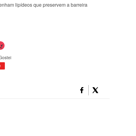
enham lipídeos que preservem a barreira
Gostei
1