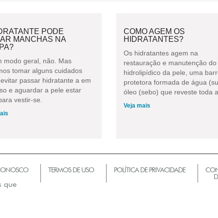
IDRATANTE PODE
COMO AGEM OS
XAR MANCHAS NA
HIDRATANTES?
PA?
Os hidratantes agem na
 modo geral, não. Mas
restauração e manutenção do 
os tomar alguns cuidados
hidrolipídico da pele, uma barr
evitar passar hidratante a em
protetora formada de água (su
so e aguardar a pele estar
óleo (sebo) que reveste toda a
ara vestir-se.
Veja mais
ais
 CONOSCO
TERMOS DE USO
POLÍTICA DE PRIVACIDADE
CON
D
s que
m