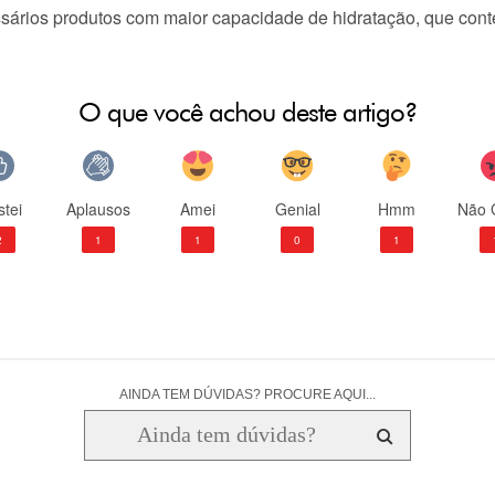
ários produtos com maior capacidade de hidratação, que cont
O que você achou deste artigo?
tei
Aplausos
Amei
Genial
Hmm
Não 
2
1
1
0
1
AINDA TEM DÚVIDAS? PROCURE AQUI...