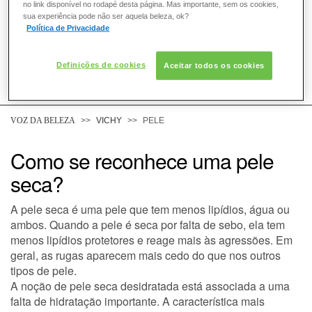
no link disponível no rodapé desta página. Mas importante, sem os cookies,
sua experiência pode não ser aquela beleza, ok?
Política de Privacidade
Definições de cookies
Aceitar todos os cookies
COMO POSSO AJUDAR? DÚVIDAS SOBRE:
PELE
VOZ DA BELEZA
VICHY
PELE
CABELO
Como se reconhece uma pele
seca?
DESODORANTE
A pele seca é uma pele que tem menos lipídios, água ou
SOLAR
ambos. Quando a pele é seca por falta de sebo, ela tem
menos lipídios protetores e reage mais às agressões. Em
geral, as rugas aparecem mais cedo do que nos outros
DERMACLUB
tipos de pele.
A noção de pele seca desidratada está associada a uma
CONSULTORIA DE PRODUTOS VICHY
falta de hidratação importante. A característica mais