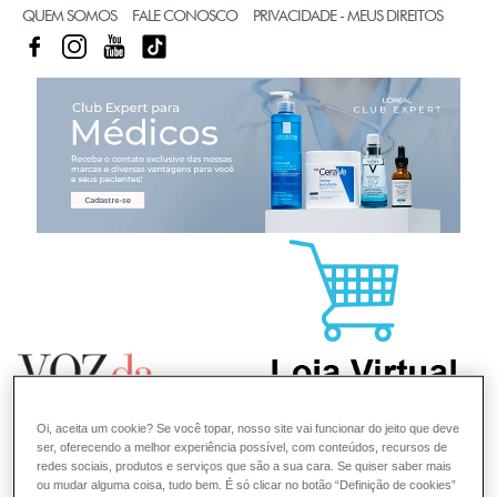
QUEM SOMOS
FALE CONOSCO
PRIVACIDADE - MEUS DIREITOS
FACEBOOK
INSTAGRAM
YOUTUBE
TIKTOK
CL
Oi, aceita um cookie? Se você topar, nosso site vai funcionar do jeito que deve
ser, oferecendo a melhor experiência possível, com conteúdos, recursos de
redes sociais, produtos e serviços que são a sua cara. Se quiser saber mais
ou mudar alguma coisa, tudo bem. É só clicar no botão “Definição de cookies”