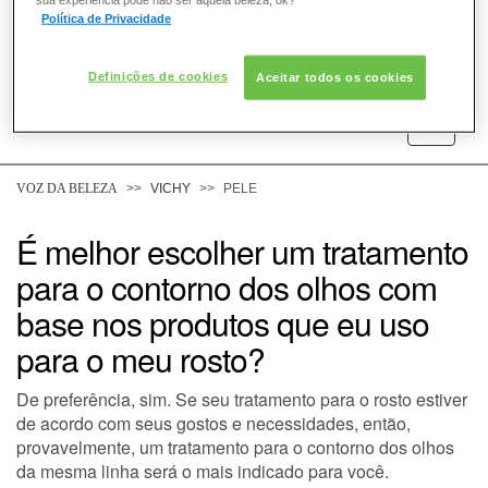
Política de Privacidade
Definições de cookies
Aceitar todos os cookies
COMO POSSO AJUDAR? DÚVIDAS SOBRE:
PELE
VOZ DA BELEZA
VICHY
PELE
CABELO
É melhor escolher um tratamento
para o contorno dos olhos com
DESODORANTE
base nos produtos que eu uso
para o meu rosto?
SOLAR
De preferência, sim. Se seu tratamento para o rosto estiver
DERMACLUB
de acordo com seus gostos e necessidades, então,
provavelmente, um tratamento para o contorno dos olhos
CONSULTORIA DE PRODUTOS VICHY
da mesma linha será o mais indicado para você.