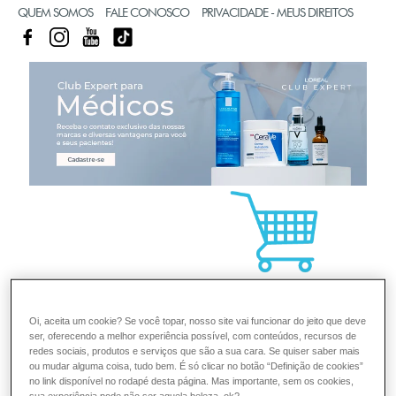
QUEM SOMOS
FALE CONOSCO
PRIVACIDADE - MEUS DIREITOS
FACEBOOK
INSTAGRAM
YOUTUBE
TIKTOK
CL
Oi, aceita um cookie? Se você topar, nosso site vai funcionar do jeito que deve
ser, oferecendo a melhor experiência possível, com conteúdos, recursos de
redes sociais, produtos e serviços que são a sua cara. Se quiser saber mais
ou mudar alguma coisa, tudo bem. É só clicar no botão “Definição de cookies”
no link disponível no rodapé desta página. Mas importante, sem os cookies,
sua experiência pode não ser aquela beleza, ok?