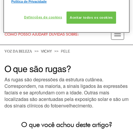
Política de Privacidade
Definições de cookies
Aceitar todos os cookies
COMO POSSO AJUDAR? DÚVIDAS SOBRE:
PELE
VOZ DA BELEZA
VICHY
PELE
CABELO
O que são rugas?
As rugas são depressões da estrutura cutânea.
DESODORANTE
Correspondem, na maioria, a sinais ligados às expressões
faciais e se aprofundam com a idade. Outras mais
SOLAR
localizadas são acentuadas pela exposição solar e são um
dos sinais clínicos do fotoenvelhecimento.
DERMACLUB
O que você achou deste artigo?
CONSULTORIA DE PRODUTOS VICHY