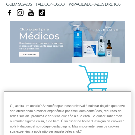
QUEM SOMOS
FALE CONOSCO
PRIVACIDADE - MEUS DIREITOS
FACEBOOK
INSTAGRAM
YOUTUBE
TIKTOK
CL
Oi, aceita um cookie? Se você topar, nosso site vai funcionar do jeito que deve
ser, oferecendo a melhor experiência possível, com conteúdos, recursos de
redes sociais, produtos e serviços que são a sua cara. Se quiser saber mais
ou mudar alguma coisa, tudo bem. É só clicar no botão “Definição de cookies”
no link disponível no rodapé desta página. Mas importante, sem os cookies,
sua experiência pode não ser aquela beleza, ok?