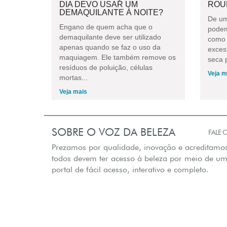
DIA DEVO USAR UM
ROU
DEMAQUILANTE À NOITE?
De um
Engano de quem acha que o
podem
demaquilante deve ser utilizado
como 
apenas quando se faz o uso da
exces
maquiagem. Ele também remove os
seca p
resíduos de poluição, células
Veja m
mortas...
Veja mais
SOBRE O VOZ DA BELEZA
FALE
Prezamos por qualidade, inovação e acreditamo
todos devem ter acesso à beleza por meio de u
portal de fácil acesso, interativo e completo.