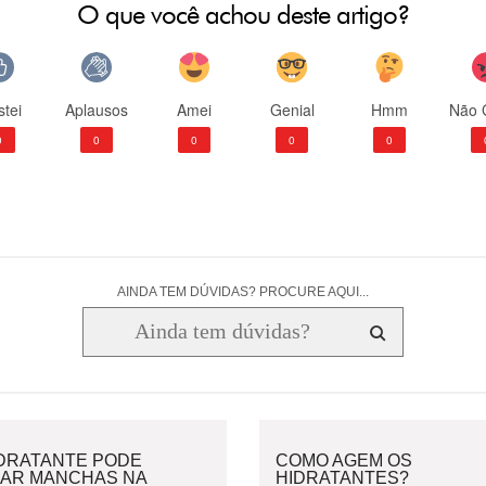
O que você achou deste artigo?
tei
Aplausos
Amei
Genial
Hmm
Não 
0
0
0
0
0
AINDA TEM DÚVIDAS? PROCURE AQUI...
IDRATANTE PODE
COMO AGEM OS
XAR MANCHAS NA
HIDRATANTES?