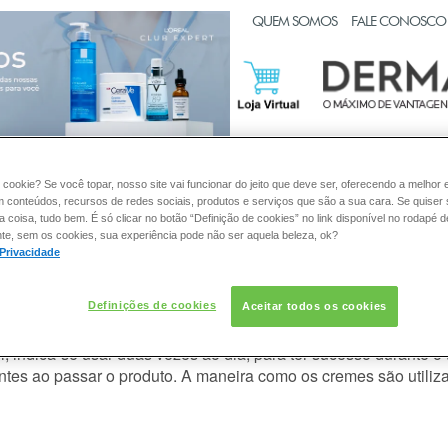
CLUB EXPERT
QUEM SOMOS
FALE CONOSCO
:
PELE
CABELO
DESODORANTE
SOLAR
DERMACL
 cookie? Se você topar, nosso site vai funcionar do jeito que deve ser, oferecendo a melhor 
m conteúdos, recursos de redes sociais, produtos e serviços que são a sua cara. Se quiser
coisa, tudo bem. É só clicar no botão “Definição de cookies” no link disponível no rodapé d
te, sem os cookies, sua experiência pode não ser aquela beleza, ok?
 Privacidade
o produto de celulite/redutor ao dia
Definições de cookies
Aceitar todos os cookies
alagem orientações de como devem ser usados, quantas vezes 
l, indica-se usar
duas vezes ao dia
, para ter sucesso durante o
tes ao passar o produto. A maneira como os cremes são utiliz