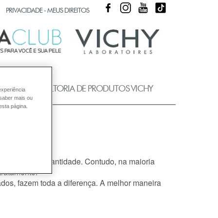
FACEBOOK
INSTAGRAM
YOUTUBE
TIKTOK
PRIVACIDADE - MEUS DIREITOS
UB
CONSULTORIA DE PRODUTOS VICHY
experiência
 saber mais ou
esta página.
?
ao dia, e a quantidade. Contudo, na maioria
tratamento
.
ados, fazem toda a diferença. A melhor maneira