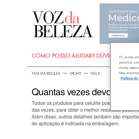
COMO POSSO AJUDAR? DÚVIDAS SOBRE
Oi, aceita um
possível, co
mudar alguma 
Mas importan
VOZ DA BELEZA
VICHY
PELE
Política de
Quantas vezes devo aplicar 
Todos os produtos para celulite possuem na emb
das vezes, para obter o melhor resultado possíve
Além disso, outros detalhes também são importan
de
aplicação
é indicada na embalagem.