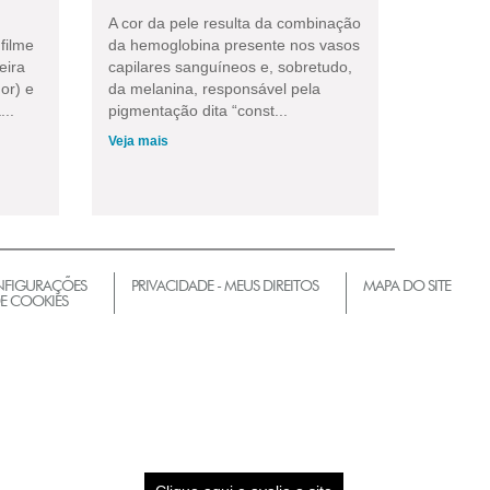
A cor da pele resulta da combinação
filme
da hemoglobina presente nos vasos
eira
capilares sanguíneos e, sobretudo,
or) e
da melanina, responsável pela
...
pigmentação dita “const...
Veja mais
FIGURAÇÕES
PRIVACIDADE - MEUS DIREITOS
MAPA DO SITE
E COOKIES