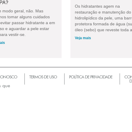
PA?
Os hidratantes agem na
 modo geral, não. Mas
restauração e manutenção do 
os tomar alguns cuidados
hidrolipídico da pele, uma barr
evitar passar hidratante a em
protetora formada de água (su
so e aguardar a pele estar
óleo (sebo) que reveste toda a
ara vestir-se.
Veja mais
ais
 CONOSCO
TERMOS DE USO
POLÍTICA DE PRIVACIDADE
CON
D
s que
m