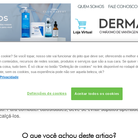
CLUB EXPERT
QUEM SOMOS
FALE CONOSCO
:
PELE
CABELO
DESODORANTE
SOLAR
DERMACL
 cookie? Se você topar, nosso site vai funcionar do jeito que deve ser, oferecendo a melhor 
m conteúdos, recursos de redes sociais, produtos e serviços que são a sua cara. Se quiser
coisa, tudo bem. É só clicar no botão “Definição de cookies” no link disponível no rodapé d
te, sem os cookies, sua experiência pode não ser aquela beleza, ok?
 Privacidade
dados para os pés?
Definições de cookies
Aceitar todos os cookies
deal é utilizar cremes hidratantes com manteiga de karité, glic
. Para combater calosidades, deve-se evitar sapatos apertados e
calçá-los.
O que você achou deste artigo?