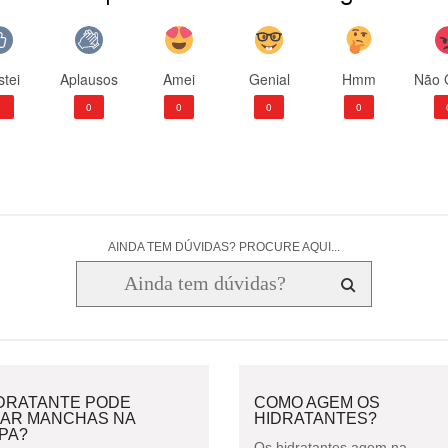
tei
Aplausos
Amei
Genial
Hmm
Não 
1
0
0
0
0
AINDA TEM DÚVIDAS? PROCURE AQUI...
IDRATANTE PODE
COMO AGEM OS
XAR MANCHAS NA
HIDRATANTES?
PA?
Os hidratantes agem na