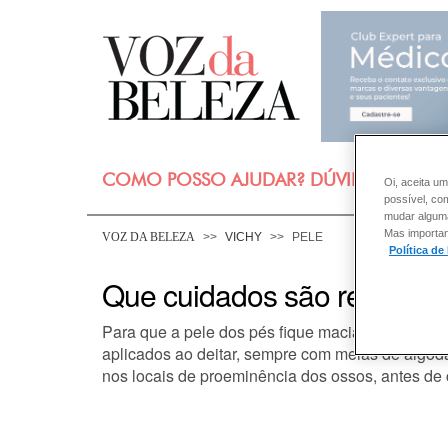
COMO POSSO AJUDAR? DÚVIDAS SOBRE
Oi, aceita um
possível, co
mudar alguma 
Mas importan
VOZ DA BELEZA
VICHY
PELE
Política de
Que cuidados são recomen
Para que a pele dos pés fique macia ao toque, o i
aplicados ao deitar, sempre com meias de algodão
nos locais de proeminência dos ossos, antes de 