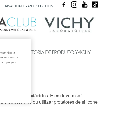
FACEBOOK
INSTAGRAM
YOUTUBE
TIKTOK
PRIVACIDADE - MEUS DIREITOS
UB
CONSULTORIA DE PRODUTOS VICHY
experiência
 saber mais ou
esta página.
erina e alfahidroxiácidos. Eles devem ser
 de bico fino ou utilizar protetores de silicone