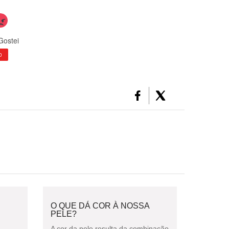
Gostei
0
O QUE DÁ COR À NOSSA
PELE?
A cor da pele resulta da combinação