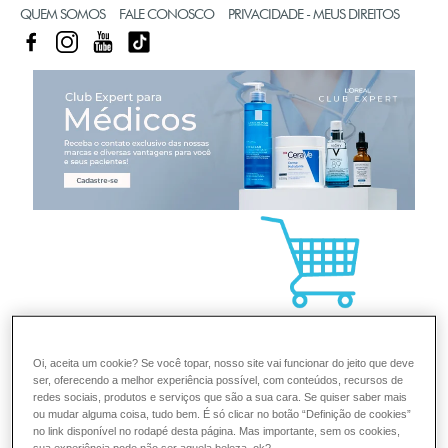
QUEM SOMOS
FALE CONOSCO
PRIVACIDADE - MEUS DIREITOS
FACEBOOK
INSTAGRAM
YOUTUBE
TIKTOK
CL
Oi, aceita um cookie? Se você topar, nosso site vai funcionar do jeito que deve
ser, oferecendo a melhor experiência possível, com conteúdos, recursos de
redes sociais, produtos e serviços que são a sua cara. Se quiser saber mais
ou mudar alguma coisa, tudo bem. É só clicar no botão “Definição de cookies”
no link disponível no rodapé desta página. Mas importante, sem os cookies,
sua experiência pode não ser aquela beleza, ok?