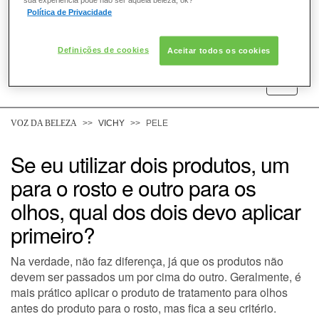
Política de Privacidade
Definições de cookies
Aceitar todos os cookies
COMO POSSO AJUDAR? DÚVIDAS SOBRE:
PELE
VOZ DA BELEZA
VICHY
PELE
CABELO
Se eu utilizar dois produtos, um
para o rosto e outro para os
DESODORANTE
olhos, qual dos dois devo aplicar
primeiro?
SOLAR
Na verdade, não faz diferença, já que os produtos não
DERMACLUB
devem ser passados um por cima do outro. Geralmente, é
mais prático aplicar o produto de tratamento para olhos
CONSULTORIA DE PRODUTOS VICHY
antes do produto para o rosto, mas fica a seu critério.