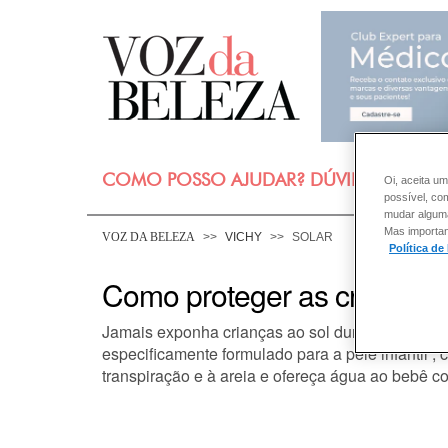
COMO POSSO AJUDAR? DÚVIDAS SOBRE
Oi, aceita um
possível, co
mudar alguma 
Mas importan
VOZ DA BELEZA
VICHY
SOLAR
Política de
Como proteger as crianças
Jamais exponha crianças ao sol durante as horas
especificamente formulado para a pele infantil 
transpiração e à areia e ofereça água ao bebê c