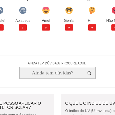
tei
Aplausos
Amei
Genial
Hmm
Não 
0
0
0
0
0
AINDA TEM DÚVIDAS? PROCURE AQUI...
E POSSO APLICAR O
O QUE É O ÍNDICE DE U
TETOR SOLAR?
O índice de UV (Ultravioleta) 
ordo com a Sociedade