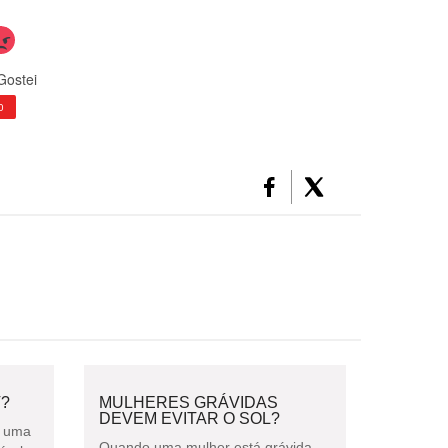
Gostei
0
V?
MULHERES GRÁVIDAS
DEVEM EVITAR O SOL?
é uma
Quando uma mulher está grávida