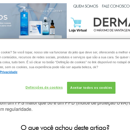
CLUB EXPERT
QUEM SOMOS
FALE CONOSCO
:
PELE
CABELO
DESODORANTE
SOLAR
DERMACL
 cookie? Se você topar, nosso site vai funcionar do jeito que deve ser, oferecendo a melhor 
m conteúdos, recursos de redes sociais, produtos e serviços que são a sua cara. Se quiser
coisa, tudo bem. É só clicar no botão “Definição de cookies” no link disponível no rodapé d
te, sem os cookies, sua experiência pode não ser aquela beleza, ok?
 Privacidade
 da exposição solar inadequada?
Definições de cookies
Aceitar todos os cookies
 de intensidade solar máxima (entre as 10 e as 16 horas). Além 
, com um FPS maior que 50 e um PPD (índice de proteção UVA) d
om regularidade.
O que você achou deste artigo?