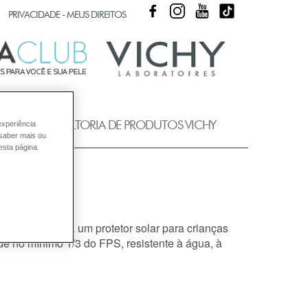
FACEBOOK
INSTAGRAM
YOUTUBE
TIKTOK
PRIVACIDADE - MEUS DIREITOS
UB
CONSULTORIA DE PRODUTOS VICHY
experiência
 saber mais ou
esta página.
disso, escolha um protetor solar para crianças
e no mínimo 1/3 do FPS, resistente à água, à