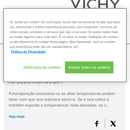
Oi, aceita um cookie? Se você topar, nosso site vai funcionar do jeito que deve
ser, oferecendo a melhor experiência possível, com conteúdos, recursos de
redes sociais, produtos e serviços que são a sua cara. Se quiser saber mais
COMO POSSO AJUDAR? DÚVIDAS SOBRE:
ou mudar alguma coisa, tudo bem. É só clicar no botão “Definição de cookies”
no link disponível no rodapé desta página. Mas importante, sem os cookies,
PELE
sua experiência pode não ser aquela beleza, ok?
VOZ DA BELEZA
VICHY
Política de Privacidade
Busca para: olhos
CABELO
Definições de cookies
Aceitar todos os cookies
DESODORANTE
POR QUE A MINHA MÁSCARA DE CÍLIOS BORRA
AO DECORRER DO DIA?
SOLAR
A transpiração excessiva ou as altas temperaturas podem
fazer com que sua máscara escorra. Se a sua rotina a
mantém exposta a temperaturas mais elevadas, se v...
DERMACLUB
Veja mais
CONSULTORIA DE PRODUTOS VICHY