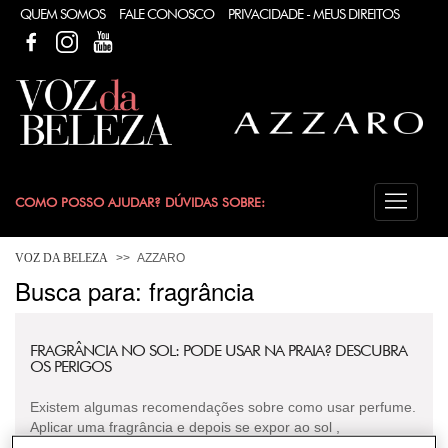
QUEM SOMOS
FALE CONOSCO
PRIVACIDADE - MEUS DIREITOS
FACEBOOK
FACEBOOK
YOUTUBE
COMO POSSO AJUDAR? DÚVIDAS SOBRE:
FRAGRÂNCIA
VOZ DA BELEZA
AZZARO
Busca para: fragrância
CONSULTORIA DE PRODUTOS AZZARO
FRAGRÂNCIA NO SOL: PODE USAR NA PRAIA? DESCUBRA
OS PERIGOS
Existem algumas recomendações sobre como usar perfume.
Aplicar uma fragrância e depois se expor ao sol ,
principalmente na praia, representa um risco de manch...