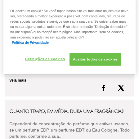
Oi, aceita um cookie? Se você topar, nosso site vai funcionar do jeito que deve
Veja mais
ser, oferecendo a melhor experiência possível, com conteúdos, recursos de
redes sociais, produtos e serviços que são a sua cara. Se quiser saber mais
ou mudar alguma coisa, tudo bem. É só clicar no botão “Definição de cookies”
no link disponível no rodapé desta página. Mas importante, sem os cookies,
sua experiência pode não ser aquela beleza, ok?
O QUE SÃO NOTAS OLFATIVAS E FAMÍLIA OLFATIVA?
Política de Privacidade
Todo perfume é composto por notas olfativas que, de acordo
Definições de cookies
Aceitar todos os cookies
com a sua volatilidade, evaporam e são percebidas ou
sentidas. Estas notas são caracterizadas em...
Veja mais
QUANTO TEMPO, EM MÉDIA, DURA UMA FRAGRÂNCIA?
Dependerá da concentração do perfume que estiver usando,
se um perfume EDP, um perfume EDT ou Eau Cologne. Todo
perfume, conforme a sua...