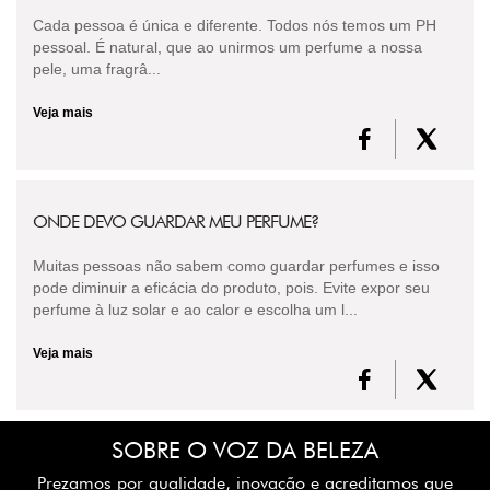
Cada pessoa é única e diferente. Todos nós temos um PH
pessoal. É natural, que ao unirmos um perfume a nossa
pele, uma fragrâ...
Veja mais
ONDE DEVO GUARDAR MEU PERFUME?
Muitas pessoas não sabem como guardar perfumes e isso
pode diminuir a eficácia do produto, pois. Evite expor seu
perfume à luz solar e ao calor e escolha um l...
Veja mais
SOBRE O VOZ DA BELEZA
Prezamos por qualidade, inovação e acreditamos que