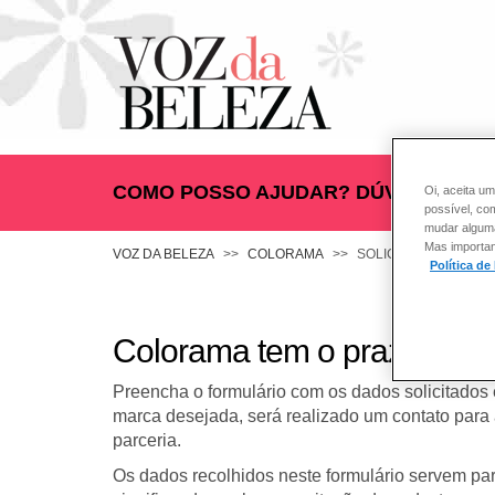
COMO POSSO AJUDAR? DÚVIDAS SOB
Oi, aceita um
possível, co
mudar alguma 
Mas importan
VOZ DA BELEZA
COLORAMA
SOLICITAÇÃO DE PA
Política de
Colorama tem o prazer em 
Preencha o formulário com os dados solicitados 
marca desejada, será realizado um contato para 
parceria.
Os dados recolhidos neste formulário servem par