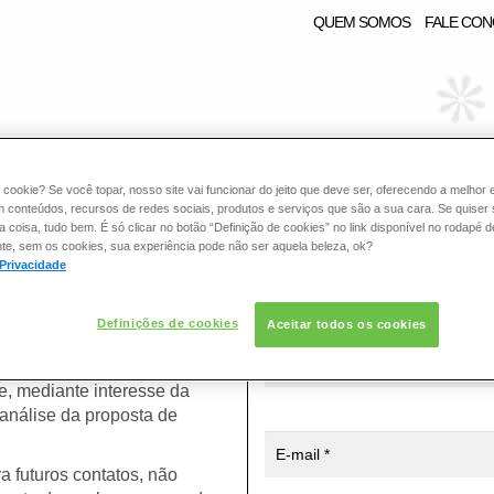
QUEM SOMOS
FALE CO
RE:
 cookie? Se você topar, nosso site vai funcionar do jeito que deve ser, oferecendo a melhor 
ESMALTE
m conteúdos, recursos de redes sociais, produtos e serviços que são a sua cara. Se quiser
coisa, tudo bem. É só clicar no botão “Definição de cookies” no link disponível no rodapé d
te, sem os cookies, sua experiência pode não ser aquela beleza, ok?
RCERIA
 Privacidade
* Campos de preenchimento obrig
Definições de cookies
Aceitar todos os cookies
atendê-lo.
e, mediante interesse da
análise da proposta de
a futuros contatos, não