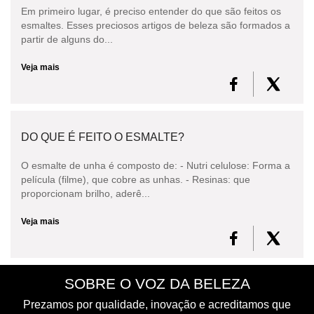
Em primeiro lugar, é preciso entender do que são feitos os
esmaltes. Esses preciosos artigos de beleza são formados a
partir de alguns do...
Veja mais
DO QUE É FEITO O ESMALTE?
O esmalte de unha é composto de: - Nutri celulose: Forma a
película (filme), que cobre as unhas. - Resinas: que
proporcionam brilho, aderê...
Veja mais
SOBRE O VOZ DA BELEZA
Prezamos por qualidade, inovação e acreditamos que