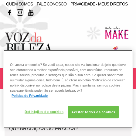
QUEM SOMOS
FALE CONOSCO
PRIVACIDADE - MEUS DIREITOS
FACEBOOK
INSTAGRAM
YOUTUBE
Oi, aceita um cookie? Se você topar, nosso site vai funcionar do jeito que deve
ser, oferecendo a melhor experiência possível, com conteúdos, recursos de
redes sociais, produtos e serviços que são a sua cara. Se quiser saber mais
COMO POSSO AJUDAR? DÚVIDAS SOBRE:
ou mudar alguma coisa, tudo bem. É só clicar no botão “Definição de cookies”
no link disponível no rodapé desta página. Mas importante, sem os cookies,
sua experiência pode não ser aquela beleza, ok?
ESMALTE
VOZ DA BELEZA
COLORAMA
Política de Privacidade
Busca para: sais minerais
Definições de cookies
Aceitar todos os cookies
ESMALTES PODEM DEIXAR AS UNHAS
QUEBRADIÇAS OU FRACAS?