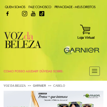
QUEM SOMOS
FALE CONOSCO
PRIVACIDADE - MEUS DIREITOS
FACEBOOK
TWITTER
INSTAGRAM
YOUTUBE
TIKTOK
COMO POSSO AJUDAR? DÚVIDAS SOBRE:
CABELO
VOZ DA BELEZA
GARNIER
CABELO
COLORAÇÃO