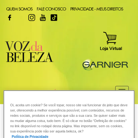
QUEM SOMOS
FALE CONOSCO
PRIVACIDADE - MEUS DIREITOS
FACEBOOK
TWITTER
INSTAGRAM
YOUTUBE
TIKTOK
COMO POSSO AJUDAR? DÚVIDAS SOBRE:
CABELO
Oi, aceita um cookie? Se você topar, nosso site vai funcionar do jeito que deve
ser, oferecendo a melhor experiência possível, com conteúdos, recursos de
VOZ DA BELEZA
GARNIER
CABELO
redes sociais, produtos e serviços que são a sua cara. Se quiser saber mais
ou mudar alguma coisa, tudo bem. É só clicar no botão “Definição de cookies”
COLORAÇÃO
Como distinguir a caspa seca da
no link disponível no rodapé desta página. Mas importante, sem os cookies,
sua experiência pode não ser aquela beleza, ok?
Política de Privacidade