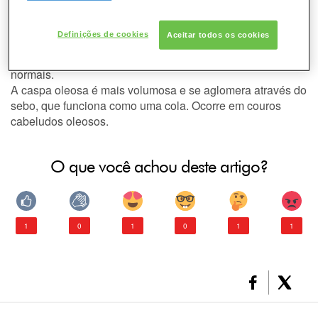
oleosa?
DESODORANTE
A caspa seca é de cor branca ou cinzenta. Apresenta-se
Definições de cookies
Aceitar todos os cookies
PELE
como pequenas escamas que caem à mais leve
escovação e surge em couros cabeludos secos ou
normais.
CONSULTORIA DE PRODUTOS GARNIER
A caspa oleosa é mais volumosa e se aglomera através do
sebo, que funciona como uma cola. Ocorre em couros
cabeludos oleosos.
O que você achou deste artigo?
1
0
1
0
1
1