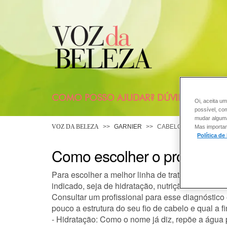
COMO POSSO AJUDAR? DÚVIDAS SOBRE
Oi, aceita um
possível, co
mudar alguma 
VOZ DA BELEZA
GARNIER
CABELO
Mas importan
Política de
Como escolher o produto p
Para escolher a melhor linha de tratamento capil
indicado, seja de hidratação, nutrição ou reconst
Consultar um profissional para esse diagnóstico
pouco a estrutura do seu fio de cabelo e qual a
- Hidratação: Como o nome já diz, repõe a água 