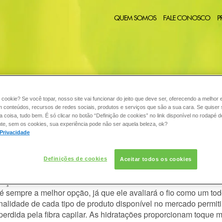
QUEM SOMOS
FALE CONOSCO
P
CABELO
COLORAÇÃO
DESODORANTE
PELE
C
:
 cookie? Se você topar, nosso site vai funcionar do jeito que deve ser, oferecendo a melhor 
m conteúdos, recursos de redes sociais, produtos e serviços que são a sua cara. Se quiser
coisa, tudo bem. É só clicar no botão “Definição de cookies” no link disponível no rodapé d
te, sem os cookies, sua experiência pode não ser aquela beleza, ok?
 Privacidade
ara cabelos com tantas opções no 
Definições de cookies
Aceitar todos os cookies
ar, é importante entender qual a necessidade atual dos cabelos 
rução.
 é sempre a melhor opção, já que ele avaliará o fio como um t
 finalidade de cada tipo de produto disponível no mercado perm
perdida pela fibra capilar. As hidratações proporcionam toque 