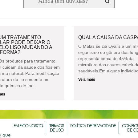
UM TRATAMENTO
QUAL A CAUSA DA CASP
LAR PODE DEIXAR O
O Malas se zia Ovalis é um mi
ELO LISO MUDANDO A
 FORMA?
organismo do gênero dos fun
representa cerca de 45% da
Os produtos para tratamento
microflora dos couros cabelud
ar cuidam da saúde dos fios em
saudáveis.Em alguns indivíduos
orma natural. Para modificação
trutura do fio somente um
Veja mais
o químico de for...
ais
FALE CONOSCO
TERMOS
POLÍTICA DE PRIVACIDADE
CONFIG
DE USO
DE C
s que