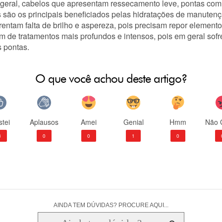
m geral, cabelos que apresentam ressecamento leve, pontas com
são os principais beneficiados pelas hidratações de manutenç
entam falta de brilho e aspereza, pois precisam repor elementos
am de tratamentos mais profundos e intensos, pois em geral so
s pontas.
O que você achou deste artigo?
tei
Aplausos
Amei
Genial
Hmm
Não 
3
0
0
1
0
AINDA TEM DÚVIDAS? PROCURE AQUI...