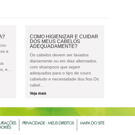
A?
COMO HIGIENIZAR E CUIDAR
DOS MEUS CABELOS
cro-
ADEQUADAMENTE?
gos e
Os cabelos devem ser lavados
diariamente ou em dias alternados,
os
com shampoos que sejam
, e...
adequados para o tipo de couro
cabeludo e necessidade dos fios.Os
cabel...
Veja mais
URAÇÕES
PRIVACIDADE - MEUS DIREITOS
MAPA DO SITE
OOKIES