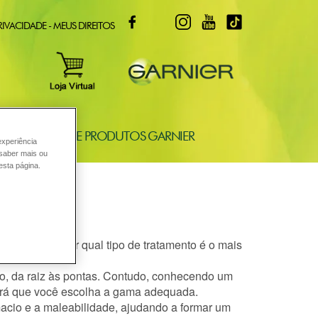
FACEBOOK
TWITTER
INSTAGRAM
YOUTUBE
TIKTOK
RIVACIDADE - MEUS DIREITOS
ONSULTORIA DE PRODUTOS GARNIER
experiência
 saber mais ou
esta página.
mercado?
para selecionar qual tipo de tratamento é o mais
odo, da raiz às pontas. Contudo, conhecendo um
itirá que você escolha a gama adequada.
macio e a maleabilidade, ajudando a formar um