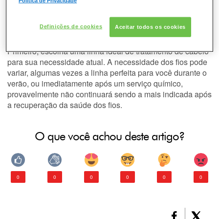
esses produtos não vão deixar
DESODORANTE
Política de Privacidade
meus cabelos com aspecto
PELE
pesado?
Definições de cookies
Aceitar todos os cookies
Primeiro, escolha uma linha ideal de tratamento de cabelo
CONSULTORIA DE PRODUTOS GARNIER
para sua necessidade atual. A necessidade dos fios pode
variar, algumas vezes a linha perfeita para você durante o
verão, ou imediatamente após um serviço químico,
provavelmente não continuará sendo a mais indicada após
a recuperação da saúde dos fios.
O que você achou deste artigo?
0
0
0
0
0
0