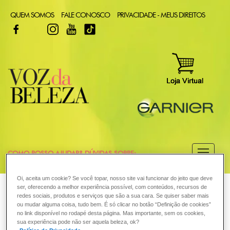
QUEM SOMOS
FALE CONOSCO
PRIVACIDADE - MEUS DIREITOS
FACEBOOK
TWITTER
INSTAGRAM
YOUTUBE
TIKTOK
COMO POSSO AJUDAR? DÚVIDAS SOBRE:
CABELO
Oi, aceita um cookie? Se você topar, nosso site vai funcionar do jeito que deve
VOZ DA BELEZA
GARNIER
CABELO
ser, oferecendo a melhor experiência possível, com conteúdos, recursos de
redes sociais, produtos e serviços que são a sua cara. Se quiser saber mais
COLORAÇÃO
ou mudar alguma coisa, tudo bem. É só clicar no botão “Definição de cookies”
Como posso ter certeza de que
no link disponível no rodapé desta página. Mas importante, sem os cookies,
sua experiência pode não ser aquela beleza, ok?